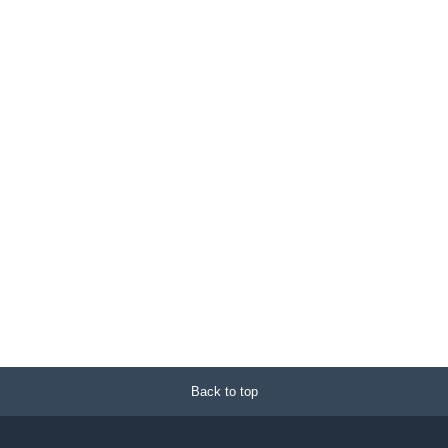
Back to top