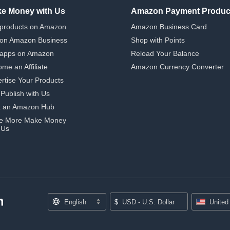
e Money with Us
Amazon Payment Produc
 products on Amazon
Amazon Business Card
 on Amazon Business
Shop with Points
 apps on Amazon
Reload Your Balance
me an Affiliate
Amazon Currency Converter
rtise Your Products
-Publish with Us
t an Amazon Hub
e More Make Money
 Us
English
$
USD - U.S. Dollar
United