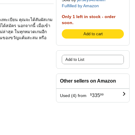
Fulfilled by Amazon
Only 1 left in stock - order
ลงทะเบียน คุณจะได้สัมผัสเกม
soon.
ได้สมัคร นอกจากนี้ เมื่อเข้า
ม่ล่าสุด ในทุกหมวดเกมอีก
Add to cart
ป็นของขวัญแต้มสะสม หรือ
Add to List
Other sellers on Amazon
$
335
99
Used (4) from