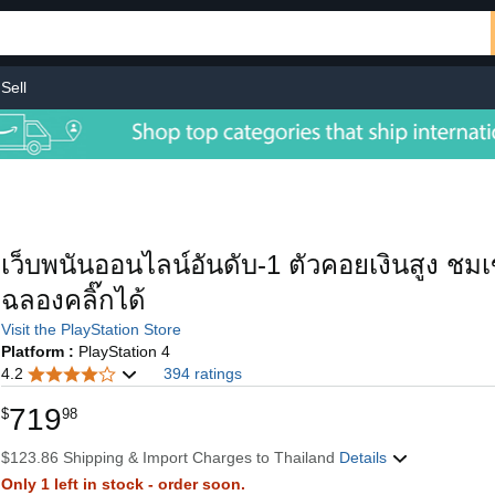
Sell
เว็บพนันออนไลน์อันดับ-1 ตัวคอยเงินสูง ชมเข
ฉลองคลิ๊กได้
Visit the PlayStation Store
Platform :
PlayStation 4
4.2
394 ratings
719
$
98
$123.86 Shipping & Import Charges to Thailand
Details
Only 1 left in stock - order soon.