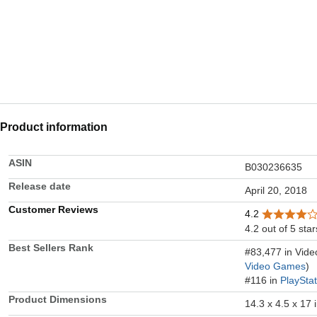
Product information
ASIN
B030236635
Release date
April 20, 2018
Customer Reviews
4.2
4.2 out of 5 star
Best Sellers Rank
#83,477 in Vid
Video Games
)
#116 in
PlaySta
Product Dimensions
14.3 x 4.5 x 17