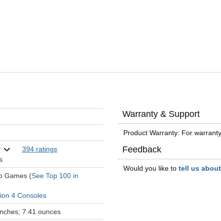
Warranty & Support
Product Warranty: For warranty
Feedback
394 ratings
s
Would you like to
tell us abou
eo Games (
See Top 100 in
tion 4 Consoles
 inches; 7.41 ounces