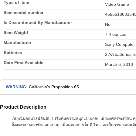
Type of item
Video Game
Item model number
465551863354
Is Discontinued By Manufacturer
No
Item Weight
7.4 ounces
Manufacturer
Sony Computer 
Batteries
2 AA batteries r
Date First Available
March 6, 2018
WARNING
:
California’s Proposition 65
Product Description
เว็บพนันออนไลน์อันดับ-1 เริ่มต้นความสนุกแบบง่ายๆ เพียงแค่ลงทะเบียน คุณ
ตั้งแต่ระบบสมาชิกออกแบบมาเพื่อคุณอย่างเต็มที่ ไม่ว่าจะเป็นการสะสมแต