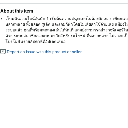
About this item
เว็บพนันออนไลน์อันดับ-1 เริ่มต้นความสนุกแบบไม่ต้องคิดเยอะ เพียงแค่
หลากหลาย ทั้งสล็อต รูเล็ต และเกมกีฬาโดยไม่เสียค่าใช้จ่ายเลย แม้ยังไม่
ระบบแล้ว คุณก็พร้อมทดลองเล่นได้ทันที แถมยังสามารถสำรวจฟีเจอร์ให
ด้วย ระบบสมาชิกออกแบบมากับสิทธิประโยชน์ ที่หลากหลาย ไม่ว่าจะเ
โปรโมชั่นรายสัปดาห์ที่อัปเดตเสมอ
Report an issue with this product or seller