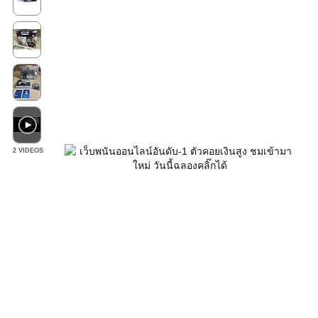
2 VIDEOS