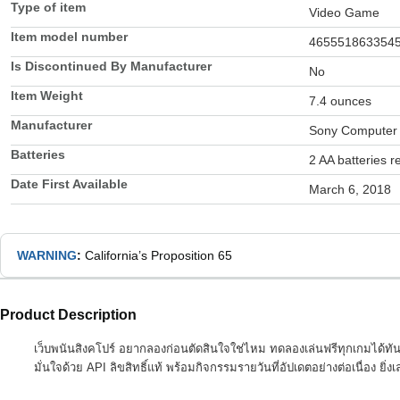
Type of item
Video Game
Item model number
465551863354
Is Discontinued By Manufacturer
No
Item Weight
7.4 ounces
Manufacturer
Sony Computer 
Batteries
2 AA batteries r
Date First Available
March 6, 2018
WARNING
:
California’s Proposition 65
Product Description
เว็บพนันสิงคโปร์ อยากลองก่อนตัดสินใจใช่ไหม ทดลองเล่นฟรีทุกเกมได้ทันท
มั่นใจด้วย API ลิขสิทธิ์แท้ พร้อมกิจกรรมรายวันที่อัปเดตอย่างต่อเนื่อง ยิ่งเ