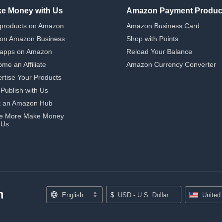
e Money with Us
Amazon Payment Produc
 products on Amazon
Amazon Business Card
 on Amazon Business
Shop with Points
 apps on Amazon
Reload Your Balance
me an Affiliate
Amazon Currency Converter
rtise Your Products
-Publish with Us
t an Amazon Hub
e More Make Money
 Us
English
$
USD - U.S. Dollar
United