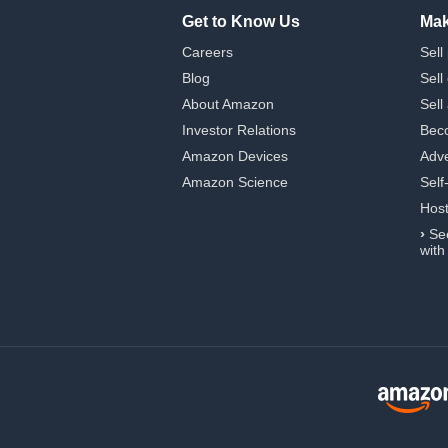
Get to Know Us
Mak
Careers
Sell
Blog
Sell
About Amazon
Sell
Investor Relations
Beco
Amazon Devices
Adve
Amazon Science
Self
Hos
›
Se
with