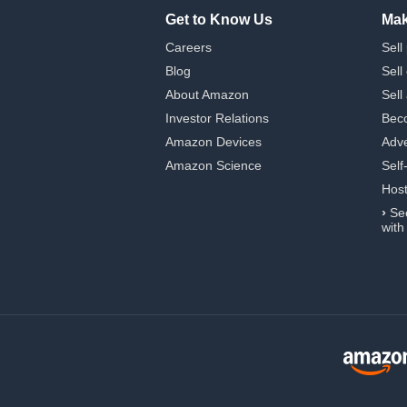
Get to Know Us
Mak
Careers
Sell
Blog
Sell
About Amazon
Sell
Investor Relations
Beco
Amazon Devices
Adve
Amazon Science
Self
Hos
›
Se
with