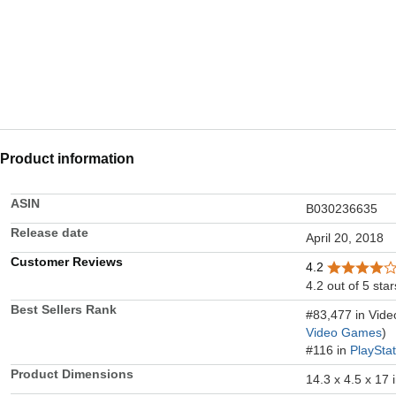
Product information
ASIN
B030236635
Release date
April 20, 2018
Customer Reviews
4.2
4.2 out of 5 star
Best Sellers Rank
#83,477 in Vid
Video Games
)
#116 in
PlaySta
Product Dimensions
14.3 x 4.5 x 17