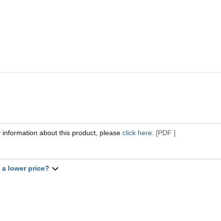
 information about this product, please
click here.
[PDF ]
t a lower price?