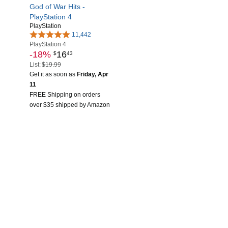
God of War Hits -
PlayStation 4
PlayStation
11,442
PlayStation 4
-18%
16
$
43
List:
$19.99
Get it as soon as
Friday, Apr
11
FREE Shipping on orders
over $35 shipped by Amazon