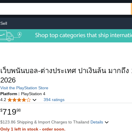
Sell
เว็บพนันบอล-ต่างประเทศ ปาเงินล้น มากถึง
2026
Visit the PlayStation Store
Platform :
PlayStation 4
4.2
394 ratings
719
$
98
$123.86 Shipping & Import Charges to Thailand
Details
Only 1 left in stock - order soon.