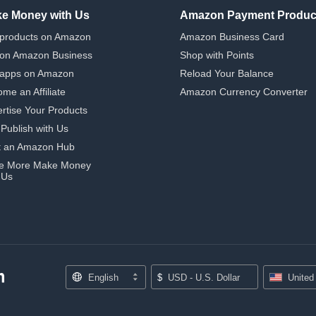
e Money with Us
Amazon Payment Produc
 products on Amazon
Amazon Business Card
 on Amazon Business
Shop with Points
 apps on Amazon
Reload Your Balance
me an Affiliate
Amazon Currency Converter
rtise Your Products
-Publish with Us
t an Amazon Hub
e More Make Money
 Us
English
$
USD - U.S. Dollar
United