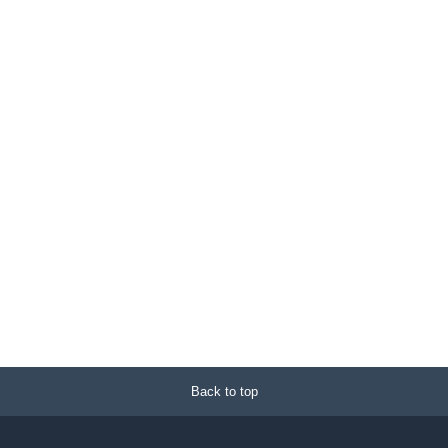
Back to top