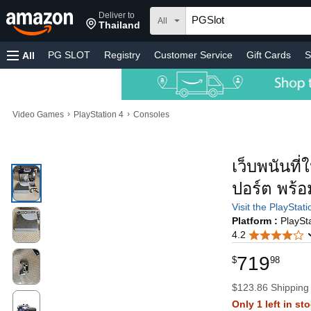
Deliver to
All
Thailand
PG SLOT
Registry
Customer Service
Gift Cards
S
All
›
›
Video Games
PlayStation 4
Consoles
เว็บพนันที
ปอร์ต พร้
Visit the PlayStat
Platform :
PlaySt
4.2
719
$
98
$123.86 Shipping
Only 1 left in st