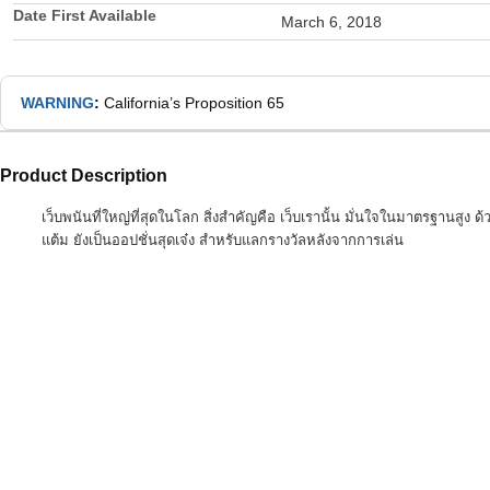
Date First Available
March 6, 2018
WARNING
:
California’s Proposition 65
Product Description
เว็บพนันที่ใหญ่ที่สุดในโลก สิ่งสำคัญคือ เว็บเรานั้น มั่นใจในมาตรฐานสูง ด
แต้ม ยังเป็นออปชั่นสุดเจ๋ง สำหรับแลกรางวัลหลังจากการเล่น