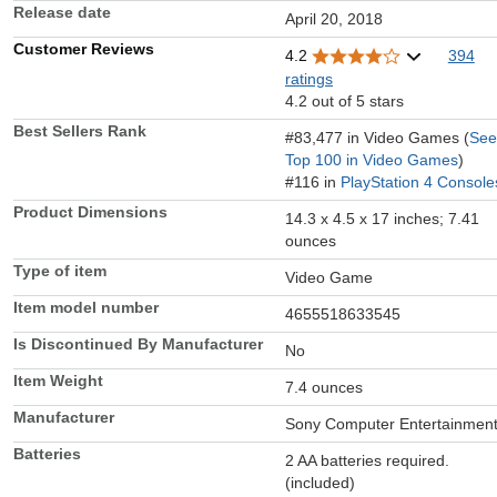
Release date
April 20, 2018
Customer Reviews
4.2
394
ratings
4.2 out of 5 stars
Best Sellers Rank
#83,477 in Video Games (
See
Top 100 in Video Games
)
#116 in
PlayStation 4 Console
Product Dimensions
14.3 x 4.5 x 17 inches; 7.41
ounces
Type of item
Video Game
Item model number
4655518633545
Is Discontinued By Manufacturer
No
Item Weight
7.4 ounces
Manufacturer
Sony Computer Entertainmen
Batteries
2 AA batteries required.
(included)