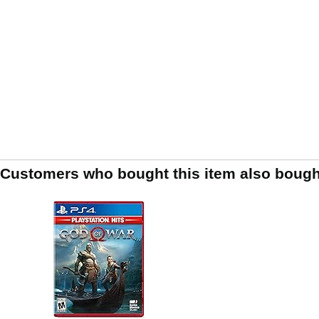
Customers who bought this item also bough