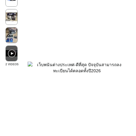
2 VIDEOS