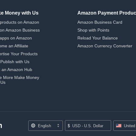
e Money with Us
Amazon Payment Produc
 products on Amazon
Amazon Business Card
 on Amazon Business
Shop with Points
 apps on Amazon
Reload Your Balance
me an Affiliate
Amazon Currency Converter
rtise Your Products
-Publish with Us
t an Amazon Hub
e More Make Money
 Us
English
$
USD - U.S. Dollar
United