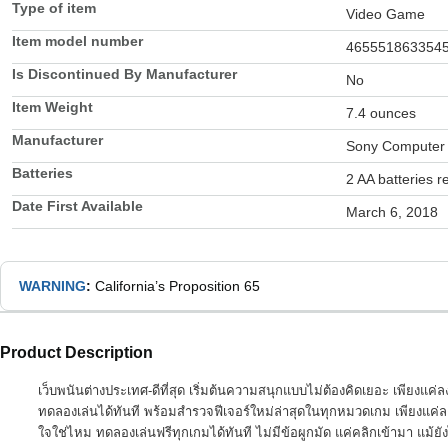
Type of item
Video Game
Item model number
465551863354
Is Discontinued By Manufacturer
No
Item Weight
7.4 ounces
Manufacturer
Sony Computer 
Batteries
2 AA batteries r
Date First Available
March 6, 2018
WARNING
:
California’s Proposition 65
Product Description
เว็บพนันต่างประเทศ-ดีที่สุด เริ่มต้นความสนุกแบบไม่ต้องคิดเยอะ เพียงแค
ทดลองเล่นได้ทันที พร้อมสำรวจฟีเจอร์ใหม่ล่าสุดในทุกหมวดเกม เพียงแค่
ใจใช่ไหม ทดลองเล่นฟรีทุกเกมได้ทันที ไม่มีข้อผูกมัด แค่คลิกเข้ามา แม