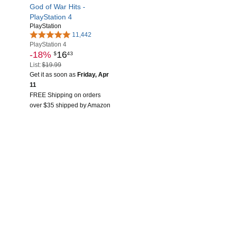
God of War Hits -
PlayStation 4
PlayStation
11,442
PlayStation 4
-18%
16
$
43
List:
$19.99
Get it as soon as
Friday, Apr
11
FREE Shipping on orders
over $35 shipped by Amazon