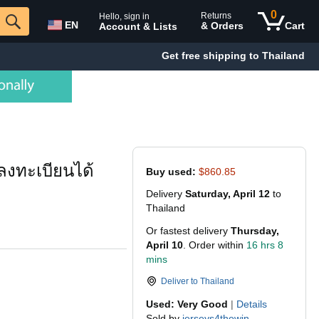
0
Returns
Hello, sign in
EN
& Orders
Cart
Account & Lists
Get free shipping to Thailand
ถลงทะเบียนได้
Buy used:
$860.85
Delivery
Saturday, April 12
to
Thailand
Or fastest delivery
Thursday,
April 10
. Order within
16 hrs 8
mins
Deliver to
Thailand
Used: Very Good
|
Details
Sold by
jerseys4thewin