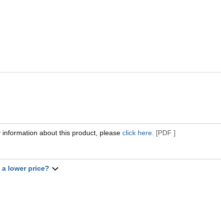
 information about this product, please
click here.
[PDF ]
t a lower price?