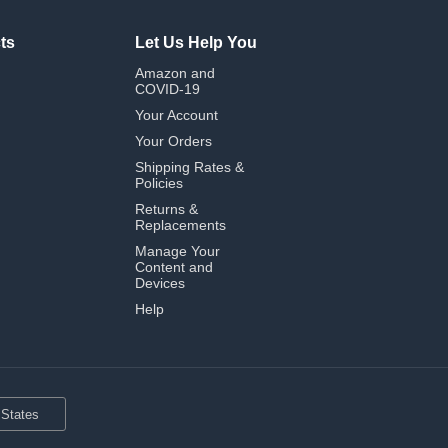
ts
Let Us Help You
Amazon and
COVID-19
Your Account
Your Orders
Shipping Rates &
Policies
Returns &
Replacements
Manage Your
Content and
Devices
Help
 States