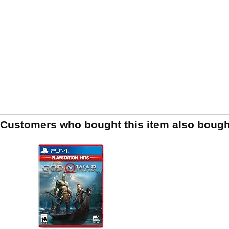
Customers who bought this item also bough