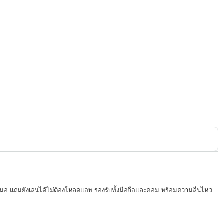
ตเสมอ แถมยังเล่นได้ไม่ต้องโหลดแอพ รองรับทั้งมือถือและคอม พร้อมความลื่นไหว