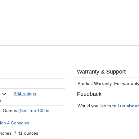
Warranty & Support
Product Warranty: For warranty
Feedback
394 ratings
s
Would you like to
tell us abou
eo Games (
See Top 100 in
tion 4 Consoles
 inches; 7.41 ounces