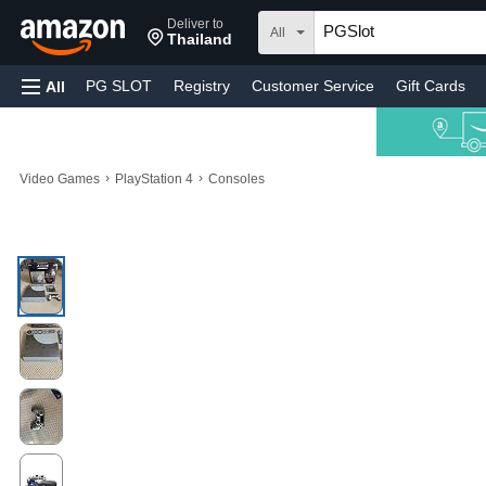
Deliver to
All
Thailand
PG SLOT
Registry
Customer Service
Gift Cards
All
›
›
Video Games
PlayStation 4
Consoles