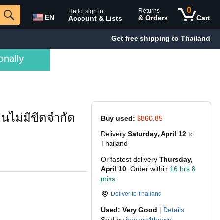
0
Returns
Hello, sign in
EN
& Orders
Cart
Account & Lists
Get free shipping to Thailand
งินไม่มีขีดจำกัด
Buy used:
$860.85
Delivery
Saturday, April 12
to
Thailand
Or fastest delivery
Thursday,
April 10
. Order within
16 hrs 8
mins
Deliver to
Thailand
Used: Very Good
|
Details
Sold by
jerseys4thewin