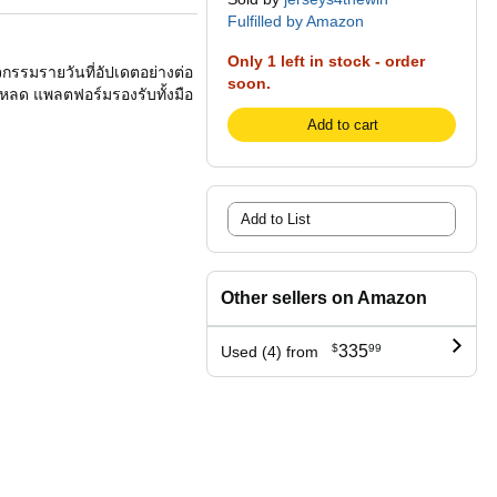
Fulfilled by Amazon
Only 1 left in stock - order
ิจกรรมรายวันที่อัปเดตอย่างต่อ
soon.
งโหลด แพลตฟอร์มรองรับทั้งมือ
Add to cart
Add to List
Other sellers on Amazon
$
335
99
Used (4) from