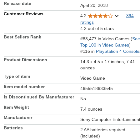
Release date
April 20, 2018
Customer Reviews
4.2
394
ratings
4.2 out of 5 stars
Best Sellers Rank
#83,477 in Video Games (
See
Top 100 in Video Games
)
#116 in
PlayStation 4 Console
Product Dimensions
14.3 x 4.5 x 17 inches; 7.41
ounces
Type of item
Video Game
Item model number
4655518633545
Is Discontinued By Manufacturer
No
Item Weight
7.4 ounces
Manufacturer
Sony Computer Entertainmen
Batteries
2 AA batteries required.
(included)