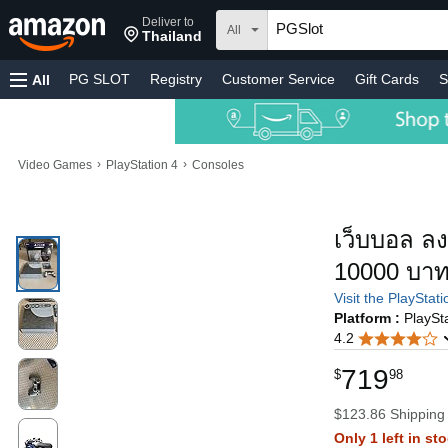
Deliver to
All
Thailand
PG SLOT
Registry
Customer Service
Gift Cards
S
All
›
›
Video Games
PlayStation 4
Consoles
เว็บบอล ลง
10000 บา
Visit the PlayStat
Platform :
PlaySt
4.2
719
$
98
$123.86 Shipping
Only 1 left in st