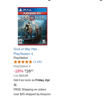
God of War Hits -
PlayStation 4
PlayStation
11,442
PlayStation 4
-18%
16
$
43
List:
$19.99
Get it as soon as
Friday, Apr
11
FREE Shipping on orders
over $35 shipped by Amazon