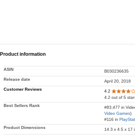
Product information
ASIN
B030236635
Release date
April 20, 2018
Customer Reviews
4.2
4.2 out of 5 star
Best Sellers Rank
#83,477 in Vid
Video Games
)
#116 in
PlaySta
Product Dimensions
14.3 x 4.5 x 17