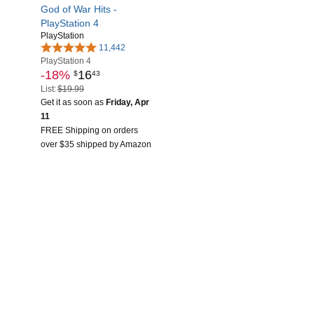
God of War Hits -
PlayStation 4
PlayStation
11,442
PlayStation 4
-18%
16
$
43
List:
$19.99
Get it as soon as
Friday, Apr
11
FREE Shipping on orders
over $35 shipped by Amazon