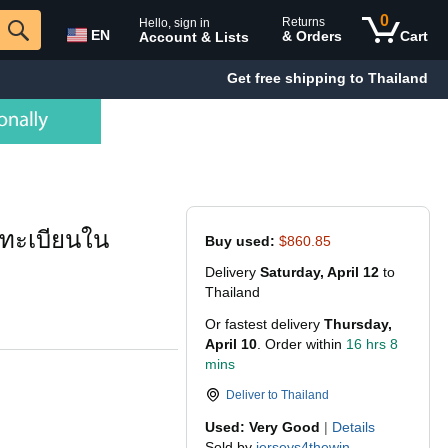
0
Returns
Hello, sign in
EN
& Orders
Cart
Account & Lists
Get free shipping to Thailand
งทะเบียนใน
Buy used:
$860.85
Delivery
Saturday, April 12
to
Thailand
Or fastest delivery
Thursday,
April 10
. Order within
16 hrs 8
mins
Deliver to
Thailand
Used: Very Good
|
Details
Sold by
jerseys4thewin