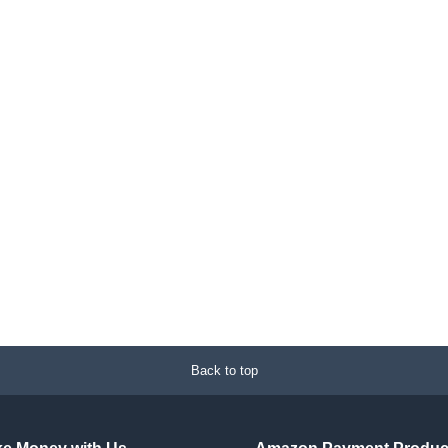
Back to top