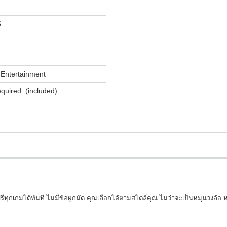
5
Entertainment
equired. (included)
ทุกเกมได้ทันที ไม่มีข้อผูกมัด คุณเลือกได้ตามสไตล์คุณ ไม่ว่าจะเป็นหมุนวงล้อ 