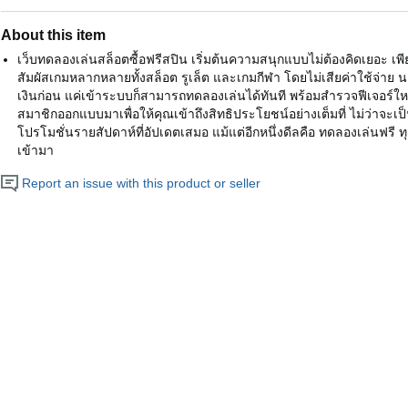
About this item
เว็บทดลองเล่นสล็อตซื้อฟรีสปิน เริ่มต้นความสนุกแบบไม่ต้องคิดเยอะ เพ
สัมผัสเกมหลากหลายทั้งสล็อต รูเล็ต และเกมกีฬา โดยไม่เสียค่าใช้จ่าย น
เงินก่อน แค่เข้าระบบก็สามารถทดลองเล่นได้ทันที พร้อมสำรวจฟีเจอร์ใ
สมาชิกออกแบบมาเพื่อให้คุณเข้าถึงสิทธิประโยชน์อย่างเต็มที่ ไม่ว่าจะ
โปรโมชั่นรายสัปดาห์ที่อัปเดตเสมอ แม้แต่อีกหนึ่งดีลคือ ทดลองเล่นฟรี ทุก
เข้ามา
Report an issue with this product or seller