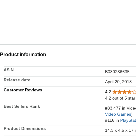
Product information
ASIN
B030236635
Release date
April 20, 2018
Customer Reviews
4.2
4.2 out of 5 star
Best Sellers Rank
#83,477 in Vid
Video Games
)
#116 in
PlaySta
Product Dimensions
14.3 x 4.5 x 17