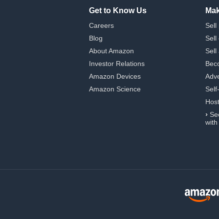
Get to Know Us
Mak
Careers
Sell
Blog
Sell
About Amazon
Sell
Investor Relations
Beco
Amazon Devices
Adve
Amazon Science
Self
Hos
›
Se
with