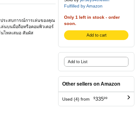
Fulfilled by Amazon
Only 1 left in stock - order
เต็มประสบการณ์การเล่นของคุณ
soon.
งเล่นบนมือถือหรือคอมพิวเตอร์
ื่นไหลเสมอ สัมผัส
Add to cart
Add to List
Other sellers on Amazon
$
335
99
Used (4) from