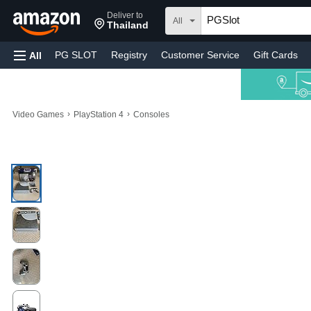
Deliver to
All
Thailand
PG SLOT
Registry
Customer Service
Gift Cards
All
›
›
Video Games
PlayStation 4
Consoles