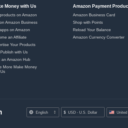
e Money with Us
Amazon Payment Produc
 products on Amazon
Amazon Business Card
 on Amazon Business
Shop with Points
 apps on Amazon
Reload Your Balance
me an Affiliate
Amazon Currency Converter
rtise Your Products
-Publish with Us
t an Amazon Hub
e More Make Money
 Us
English
$
USD - U.S. Dollar
United