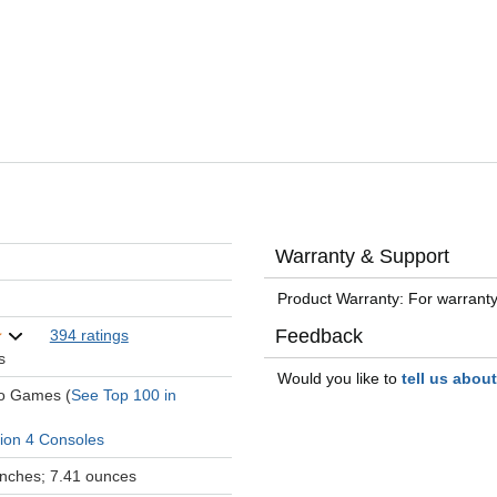
Warranty & Support
Product Warranty: For warranty
Feedback
394 ratings
s
Would you like to
tell us abou
eo Games (
See Top 100 in
tion 4 Consoles
 inches; 7.41 ounces