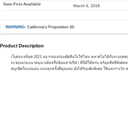
Date First Available
March 6, 2018
WARNING
:
California’s Proposition 65
Product Description
เว็บตรง-สล็อต-2021 อยากลองก่อนตัดสินใจใช่ไหม พลาดไม่ได้กับระบบทดลอ
จะชอบเกมแนวหมุนวงล้อหรือนิยมสายกีฬา ที่นี่มีให้ครบ พร้อมสิทธิพิเศษหลัง
สนุกติดใจแน่นอน แถมทุกครั้งที่คุณเล่น ยังได้รับแต้มพิเศษ ใช้แลกรางวัล หร