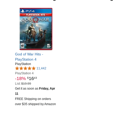
God of War Hits -
PlayStation 4
PlayStation
11,442
PlayStation 4
-18%
16
$
43
List:
$19.99
Get it as soon as
Friday, Apr
11
FREE Shipping on orders
over $35 shipped by Amazon