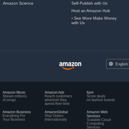
Amazon Science
Self-Publish with Us
Host an Amazon Hub
›
See More Make Money
with Us
English
Amazon Music
Amazon Ads
6pm
Stream millions
Reach customers
Score deals
of songs
wherever they
on fashion brands
spend their time
Amazon Business
AmazonGlobal
Amazon Web
Everything For
Ship Orders
Services
Your Business
Internationally
Scalable Cloud
Computing
Services