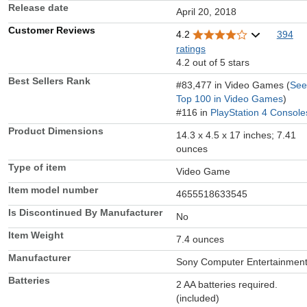
Release date
April 20, 2018
Customer Reviews
4.2
394
ratings
4.2 out of 5 stars
Best Sellers Rank
#83,477 in Video Games (
See
Top 100 in Video Games
)
#116 in
PlayStation 4 Console
Product Dimensions
14.3 x 4.5 x 17 inches; 7.41
ounces
Type of item
Video Game
Item model number
4655518633545
Is Discontinued By Manufacturer
No
Item Weight
7.4 ounces
Manufacturer
Sony Computer Entertainmen
Batteries
2 AA batteries required.
(included)