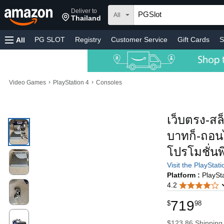
Deliver to
All
Thailand
PG SLOT
Registry
Customer Service
Gift Cards
S
All
›
›
Video Games
PlayStation 4
Consoles
เว็บตรง-สล็
บาทก็-ถอนไ
โปรโมชั่นพ
Visit the PlayStat
Platform :
PlaySt
4.2
719
$
98
$123.86 Shipping