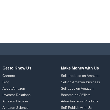
Get to Know Us
Make Money with Us
Careers
Sell products on Amazon
Blog
Sell on Amazon Business
About Amazon
Sell apps on Amazon
Investor Relations
Become an Affiliate
Amazon Devices
Advertise Your Products
Amazon Science
Self-Publish with Us