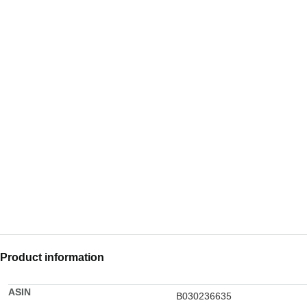
Product information
ASIN
B030236635