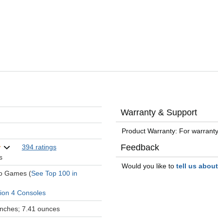
Warranty & Support
Product Warranty: For warranty
Feedback
394 ratings
s
Would you like to
tell us abou
eo Games (
See Top 100 in
tion 4 Consoles
 inches; 7.41 ounces