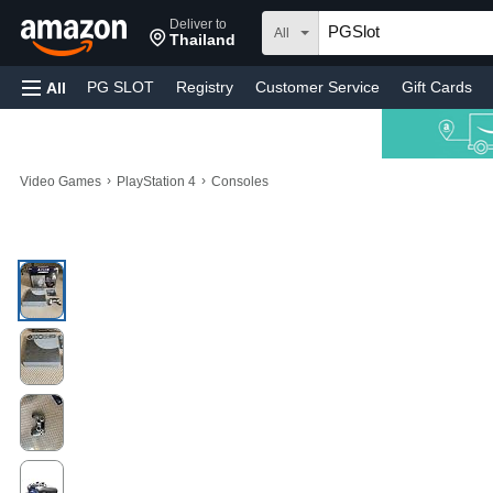
Deliver to
All
Thailand
PG SLOT
Registry
Customer Service
Gift Cards
All
›
›
Video Games
PlayStation 4
Consoles