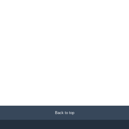
Back to top