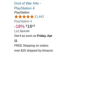
God of War Hits -
PlayStation 4
PlayStation
11,442
PlayStation 4
-18%
16
$
43
List:
$19.99
Get it as soon as
Friday, Apr
11
FREE Shipping on orders
over $35 shipped by Amazon