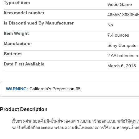
Type of item
Video Game
Item model number
465551863354
Is Discontinued By Manufacturer
No
Item Weight
7.4 ounces
Manufacturer
Sony Computer 
Batteries
2 AA batteries r
Date First Available
March 6, 2018
WARNING
:
California’s Proposition 65
Product Description
เว็บตรง-ฝากถอน-ไม่มี-ขั้น-ต่ํา-วอ-เลท ระบบสมาชิกออกแบบมาเพื่อให้คุณเ
รองรับทั้งมือถือและคอม พร้อมความลื่นไหลตลอดการใช้งาน หากคุณเป็นคน