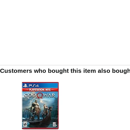
Customers who bought this item also bough