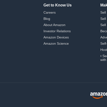
Get to Know Us
Mak
Careers
Sell
Blog
Sell
About Amazon
Sell
Investor Relations
Beco
Amazon Devices
Adve
Amazon Science
Self
Hos
›
Se
with