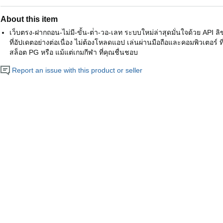
About this item
เว็บตรง-ฝากถอน-ไม่มี-ขั้น-ต่ํา-วอ-เลท ระบบใหม่ล่าสุดมั่นใจด้วย API ลิ
ที่อัปเดตอย่างต่อเนื่อง ไม่ต้องโหลดแอป เล่นผ่านมือถือและคอมพิวเตอร์ ที่น
สล็อต PG หรือ แม้แต่เกมกีฬา ที่คุณชื่นชอบ
Report an issue with this product or seller