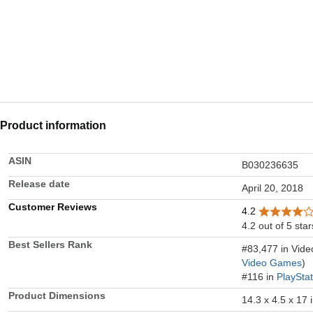
Product information
ASIN
B030236635
Release date
April 20, 2018
Customer Reviews
4.2
4.2 out of 5 star
Best Sellers Rank
#83,477 in Vid
Video Games
)
#116 in
PlaySta
Product Dimensions
14.3 x 4.5 x 17