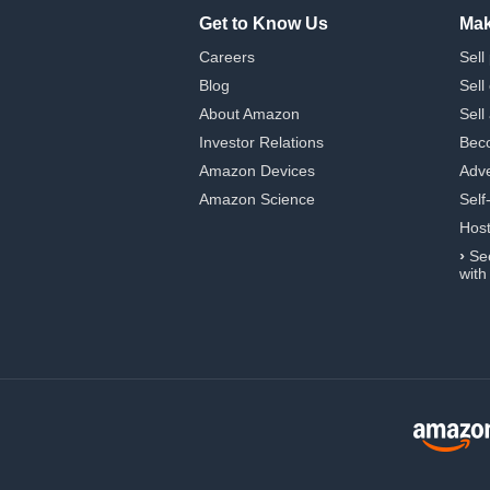
Get to Know Us
Mak
Careers
Sell
Blog
Sell
About Amazon
Sell
Investor Relations
Beco
Amazon Devices
Adve
Amazon Science
Self
Hos
›
Se
with