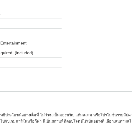
5
Entertainment
equired. (included)
สิทธิประโยชน์อย่างเต็มที่ ไม่ว่าจะเป็นของขวัญ แต้มสะสม หรือโปรโมชั่นรายสัปด
กับเกมคาสิโนหรือกีฬา นี่เป็นสถานที่ที่ตอบโจทย์ได้เป็นอย่างดี เลือกเล่นตา