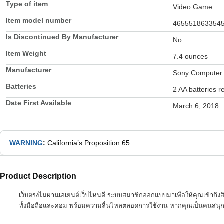
Type of item
Video Game
Item model number
465551863354
Is Discontinued By Manufacturer
No
Item Weight
7.4 ounces
Manufacturer
Sony Computer 
Batteries
2 AA batteries r
Date First Available
March 6, 2018
WARNING
:
California’s Proposition 65
Product Description
เว็บตรงไม่ผ่านเอเย่นต์เว็บไหนดี ระบบสมาชิกออกแบบมาเพื่อให้คุณเข้าถึง
ทั้งมือถือและคอม พร้อมความลื่นไหลตลอดการใช้งาน หากคุณเป็นคนสนุกไป