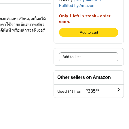
Fulfilled by Amazon
Only 1 left in stock - order
พียงแค่ลงทะเบียนคุณก็จะได้
soon.
ยค่าใช้จ่ายแม้แต่บาทเดียว
้ทันที พร้อมสำรวจฟีเจอร์
Add to cart
Add to List
Other sellers on Amazon
$
335
99
Used (4) from