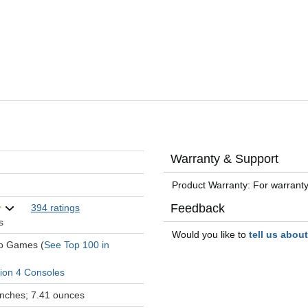
Warranty & Support
Product Warranty: For warranty
Feedback
394 ratings
s
Would you like to
tell us abou
eo Games (
See Top 100 in
tion 4 Consoles
 inches; 7.41 ounces