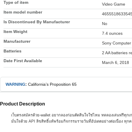
Type of item
Video Game
Item model number
465551863354
Is Discontinued By Manufacturer
No
Item Weight
7.4 ounces
Manufacturer
Sony Computer 
Batteries
2 AA batteries r
Date First Available
March 6, 2018
WARNING
:
California’s Proposition 65
Product Description
เว็บตรงสมัครด้วย-wallet อยากลองก่อนตัดสินใจใช่ไหม ทดลองเล่นฟรีทุกเก
มั่นใจด้วย API ลิขสิทธิ์แท้พร้อมกิจกรรมรายวันที่อัปเดตอย่างต่อเนื่อง ทุกคร