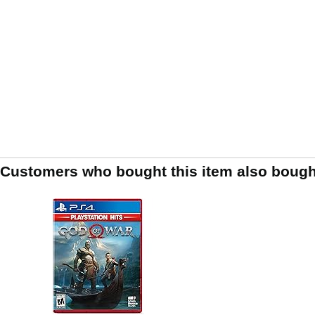
Customers who bought this item also bough