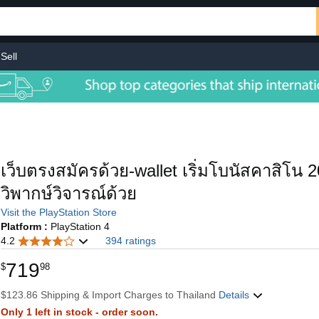
Sell
เว็บตรงสมัครด้วย-wallet เริ่มโบนัสคาสิโน 
วิพากษ์วิจารณ์ด้วย
Visit the PlayStation Store
Platform :
PlayStation 4
4.2
394 ratings
719
$
98
$123.86 Shipping & Import Charges to Thailand
Details
Only 1 left in stock - order soon.