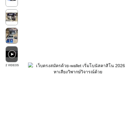
2 VIDEOS