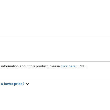
 information about this product, please
click here.
[PDF ]
t a lower price?