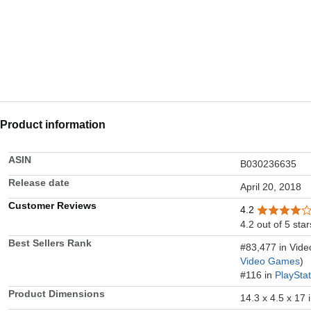
Product information
ASIN
B030236635
Release date
April 20, 2018
Customer Reviews
4.2
4.2 out of 5 star
Best Sellers Rank
#83,477 in Vid
Video Games
)
#116 in
PlaySta
Product Dimensions
14.3 x 4.5 x 17