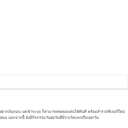
้องฝากเงินก่อน แค่เข้าระบบ ก็สามารถทดลองเล่นได้ทันที พร้อมสำรวจฟีเจอร์ใหม่
มอ นอกจากนี้ ยังมีกิจกรรมวันต่อวันที่มีรางวัลแจกเกือบทุกวัน