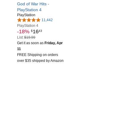
God of War Hits -
PlayStation 4
PlayStation
11,442
PlayStation 4
-18%
16
$
43
List:
$19.99
Get it as soon as
Friday, Apr
11
FREE Shipping on orders
over $35 shipped by Amazon