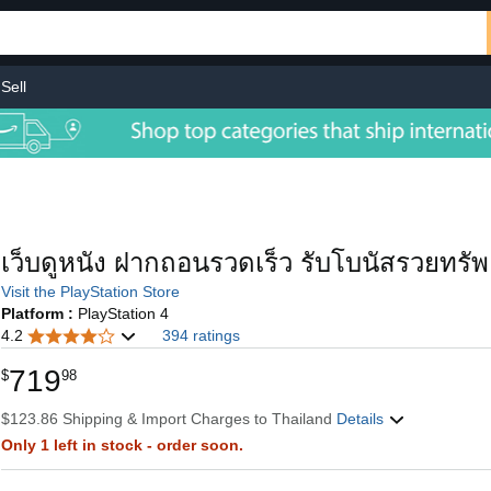
Sell
เว็บดูหนัง ฝากถอนรวดเร็ว รับโบนัสรวยทรัพ
Visit the PlayStation Store
Platform :
PlayStation 4
4.2
394 ratings
719
$
98
$123.86 Shipping & Import Charges to Thailand
Details
Only 1 left in stock - order soon.