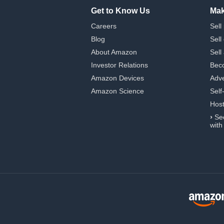
Get to Know Us
Mak
Careers
Sell
Blog
Sell
About Amazon
Sell
Investor Relations
Beco
Amazon Devices
Adve
Amazon Science
Self
Hos
›
Se
with