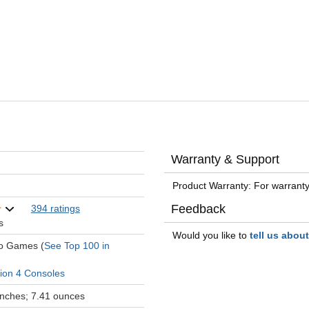
Warranty & Support
Product Warranty: For warranty
Feedback
394 ratings
s
Would you like to
tell us abou
eo Games (
See Top 100 in
tion 4 Consoles
 inches; 7.41 ounces