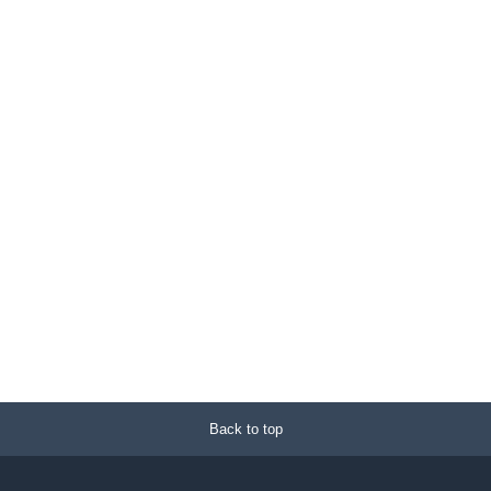
Back to top