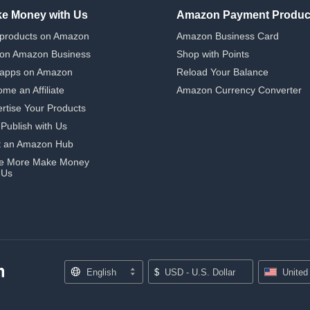
e Money with Us
Amazon Payment Produc
 products on Amazon
Amazon Business Card
 on Amazon Business
Shop with Points
 apps on Amazon
Reload Your Balance
me an Affiliate
Amazon Currency Converter
rtise Your Products
-Publish with Us
t an Amazon Hub
e More Make Money
 Us
English
$
USD - U.S. Dollar
United