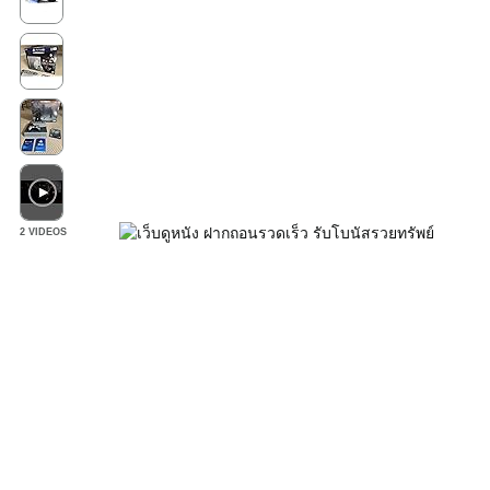
2 VIDEOS