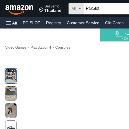
Deliver to
All
Thailand
PG SLOT
Registry
Customer Service
Gift Cards
All
›
›
Video Games
PlayStation 4
Consoles