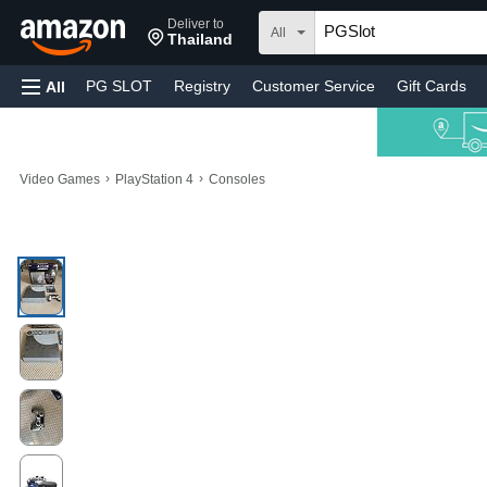
Deliver to
All
Thailand
PG SLOT
Registry
Customer Service
Gift Cards
All
›
›
Video Games
PlayStation 4
Consoles