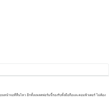
น้าจอที่ลื่นไหว อีกทั้งแพลตฟอร์มนี้รองรับทั้งมือถือและคอมพิวเตอร์ ไม่ต้อง