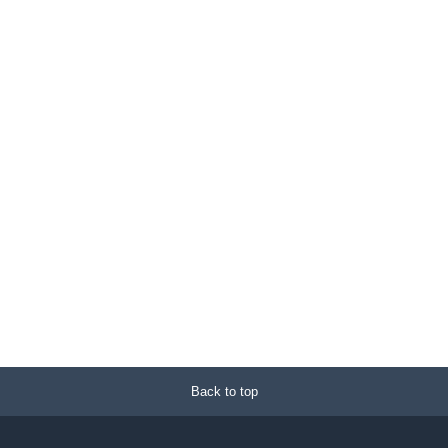
Back to top