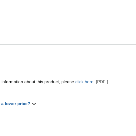
 information about this product, please
click here.
[PDF ]
t a lower price?