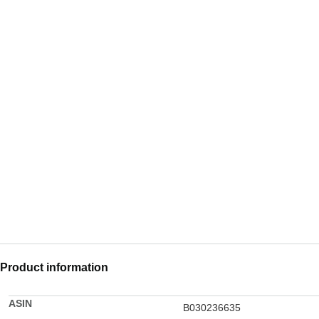
Product information
ASIN
B030236635