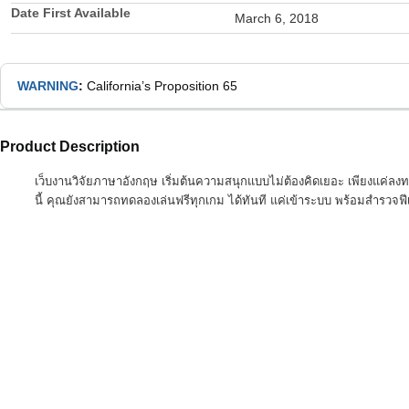
Date First Available
March 6, 2018
WARNING
:
California’s Proposition 65
Product Description
เว็บงานวิจัยภาษาอังกฤษ เริ่มต้นความสนุกแบบไม่ต้องคิดเยอะ เพียงแค่ลง
นี้ คุณยังสามารถทดลองเล่นฟรีทุกเกม ได้ทันที แค่เข้าระบบ พร้อมสำรวจฟีเ