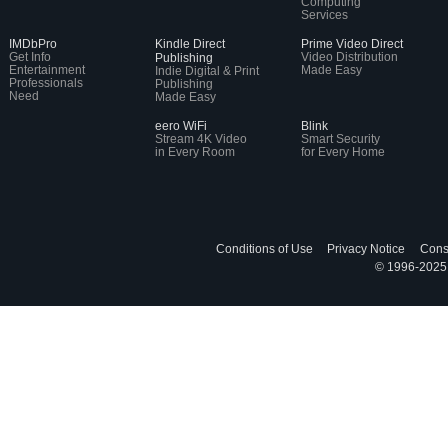
Computing
Services
IMDbPro
Kindle Direct
Prime Video Direct
Get Info
Video Distribution
Publishing
Entertainment
Made Easy
Indie Digital & Print
Professionals
Publishing
Need
Made Easy
eero WiFi
Blink
Stream 4K Video
Smart Security
in Every Room
for Every Home
Conditions of Use
Privacy Notice
Cons
© 1996-2025, 