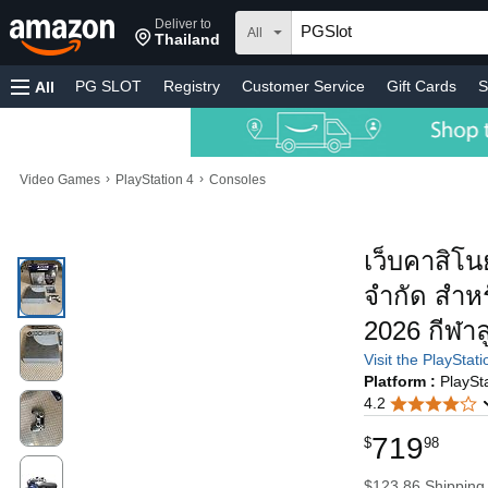
Deliver to
All
Thailand
PG SLOT
Registry
Customer Service
Gift Cards
S
All
›
›
Video Games
PlayStation 4
Consoles
เว็บคาสิโนย
จำกัด สำหร
2026 กีฬา
Visit the PlayStat
Platform :
PlaySt
4.2
719
$
98
$123.86 Shipping