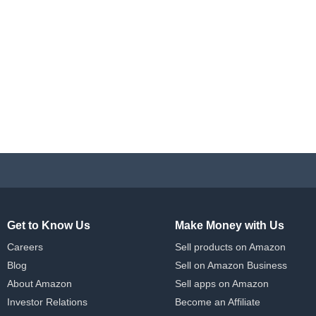
Get to Know Us
Make Money with Us
Careers
Sell products on Amazon
Blog
Sell on Amazon Business
About Amazon
Sell apps on Amazon
Investor Relations
Become an Affiliate