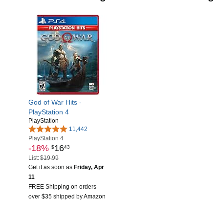
God of War Hits -
PlayStation 4
PlayStation
11,442
PlayStation 4
-18%
16
$
43
List:
$19.99
Get it as soon as
Friday, Apr
11
FREE Shipping on orders
over $35 shipped by Amazon