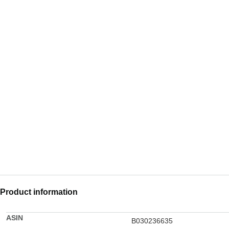
Product information
ASIN
B030236635