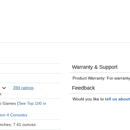
Warranty & Support
Product Warranty: For warranty
Feedback
394 ratings
s
Would you like to
tell us abou
eo Games (
See Top 100 in
tion 4 Consoles
 inches; 7.41 ounces