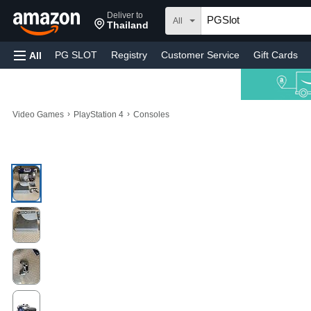
Deliver to
All
Thailand
PG SLOT
Registry
Customer Service
Gift Cards
All
›
›
Video Games
PlayStation 4
Consoles