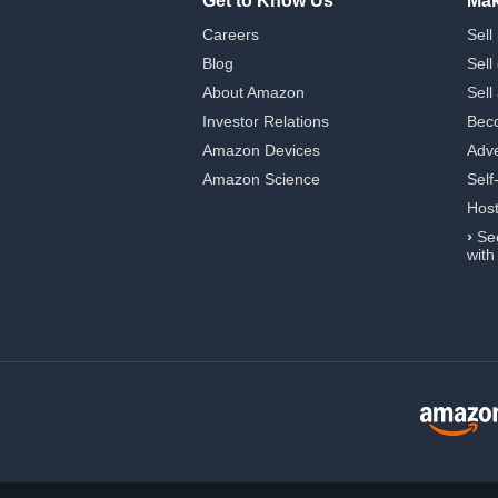
Get to Know Us
Mak
Careers
Sell
Blog
Sell
About Amazon
Sell
Investor Relations
Beco
Amazon Devices
Adve
Amazon Science
Self
Hos
›
Se
with