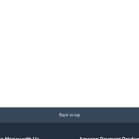
Back to top