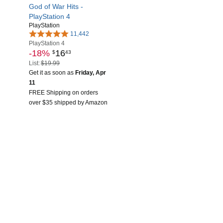
God of War Hits -
PlayStation 4
PlayStation
11,442
PlayStation 4
-18%
16
$
43
List:
$19.99
Get it as soon as
Friday, Apr
11
FREE Shipping on orders
over $35 shipped by Amazon