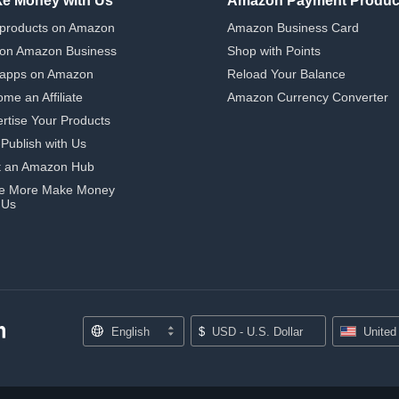
e Money with Us
Amazon Payment Produc
 products on Amazon
Amazon Business Card
 on Amazon Business
Shop with Points
 apps on Amazon
Reload Your Balance
me an Affiliate
Amazon Currency Converter
rtise Your Products
-Publish with Us
t an Amazon Hub
e More Make Money
 Us
English
$
USD - U.S. Dollar
United