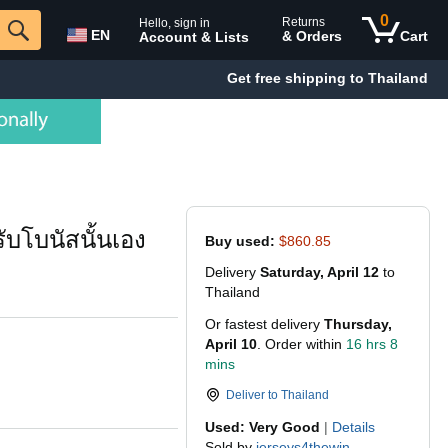
0
Returns
Hello, sign in
EN
& Orders
Cart
Account & Lists
Get free shipping to Thailand
บโบนัสนั้นเอง
Buy used:
$860.85
Delivery
Saturday, April 12
to
Thailand
Or fastest delivery
Thursday,
April 10
. Order within
16 hrs 8
mins
Deliver to
Thailand
Used: Very Good
|
Details
Sold by
jerseys4thewin