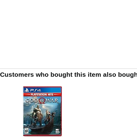
Customers who bought this item also bough