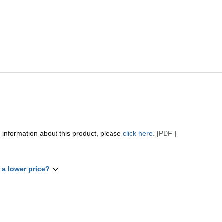
 information about this product, please
click here.
[PDF ]
t a lower price?