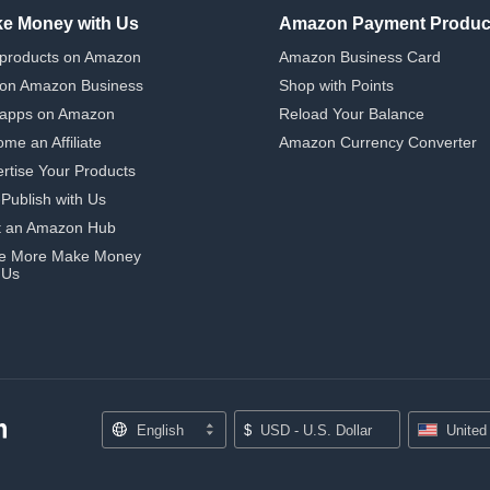
e Money with Us
Amazon Payment Produc
 products on Amazon
Amazon Business Card
 on Amazon Business
Shop with Points
 apps on Amazon
Reload Your Balance
me an Affiliate
Amazon Currency Converter
rtise Your Products
-Publish with Us
t an Amazon Hub
e More Make Money
 Us
English
$
USD - U.S. Dollar
United