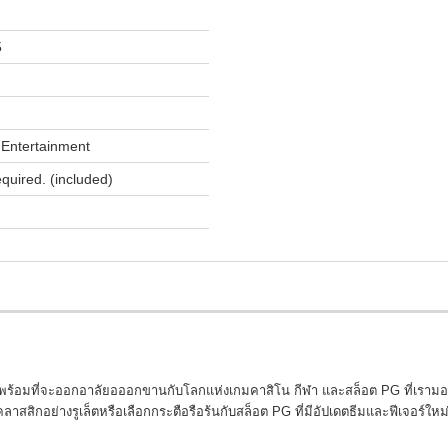
5
Entertainment
equired. (included)
พร้อมที่จะออกอาลัยอออกขานกับโลกแห่งเกมคาสิโน กีฬา และสล็อต PG ที่เรามอบให
สสิกอย่างรูเล็ตหรือเลือกกระตือรือร้นกับสล็อต PG ที่มีอัปเดตธีมและฟีเจอร์ใหม่