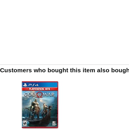
Customers who bought this item also bough