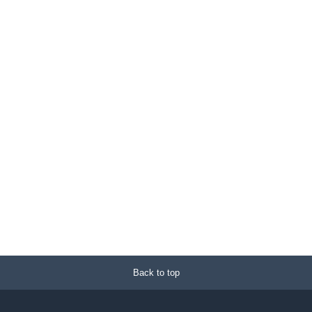
Back to top