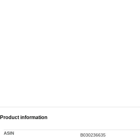
Product information
ASIN
B030236635