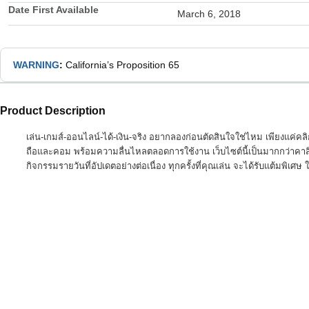
Date First Available
March 6, 2018
WARNING
:
California’s Proposition 65
Product Description
เล่น-เกมส์-ออนไลน์-ได้-เงิน-จริง อยากลองก่อนตัดสินใจใช่ไหม เพียงแค่ค
ถือและคอม พร้อมความลื่นไหลตลอดการใช้งาน เว็บไซต์นี้เป็นมากกว่าคาสิโ
กิจกรรมรายวันที่อัปเดตอย่างต่อเนื่อง ทุกครั้งที่คุณเล่น จะได้รับแต้มพิเศษ 