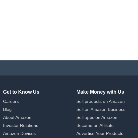
Get to Know Us
Make Money with Us
Careers
Sell products on Amazon
Blog
Sell on Amazon Business
About Amazon
Sell apps on Amazon
Investor Relations
Become an Affiliate
Amazon Devices
Advertise Your Products