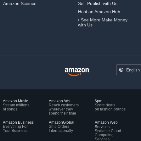
Amazon Science
Self-Publish with Us
Host an Amazon Hub
›
See More Make Money
with Us
English
Amazon Music
Amazon Ads
6pm
Stream millions
Reach customers
Score deals
of songs
wherever they
on fashion brands
spend their time
Amazon Business
AmazonGlobal
Amazon Web
Everything For
Ship Orders
Services
Your Business
Internationally
Scalable Cloud
Computing
Services