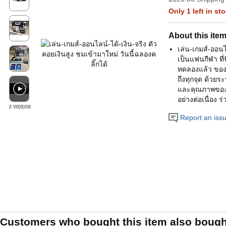
Only 1 left in st
About this ite
เล่น-เกมส์-ออนไ
เป็นแฟนกีฬา ที่
ทดลองแล้ว ของ
ถึงทุกจุด ด้วยร
และคุณภาพของเก
อย่างต่อเนื่อง 
2 VIDEOS
Report an issue
Customers who bought this item also bough