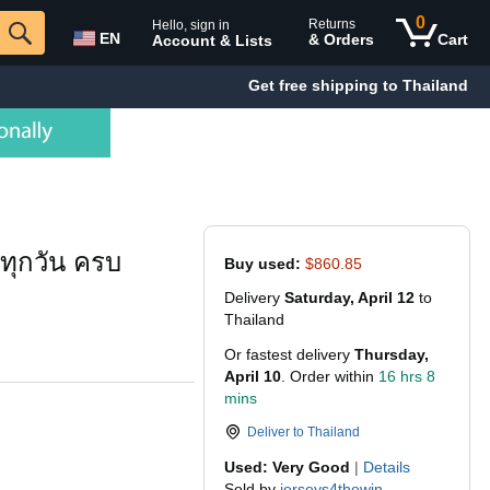
0
Returns
Hello, sign in
EN
& Orders
Cart
Account & Lists
Get free shipping to Thailand
ทุกวัน ครบ
Buy used:
$860.85
Delivery
Saturday, April 12
to
Thailand
Or fastest delivery
Thursday,
April 10
. Order within
16 hrs 8
mins
Deliver to
Thailand
Used: Very Good
|
Details
Sold by
jerseys4thewin