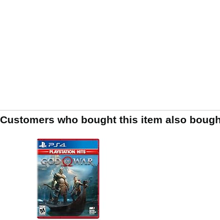
Customers who bought this item also bough