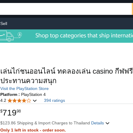
Sell
เล่นไก่ชนออนไลน์ ทดลองเล่น casino กีฬฟรี
ประทานความสนุก
Visit the PlayStation Store
Platform :
PlayStation 4
4.2
394 ratings
719
$
98
$123.86 Shipping & Import Charges to Thailand
Details
Only 1 left in stock - order soon.