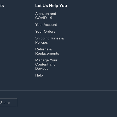
ts
Let Us Help You
Amazon and
COVID-19
Your Account
Your Orders
Shipping Rates &
Policies
Returns &
Replacements
Manage Your
Content and
Devices
Help
 States