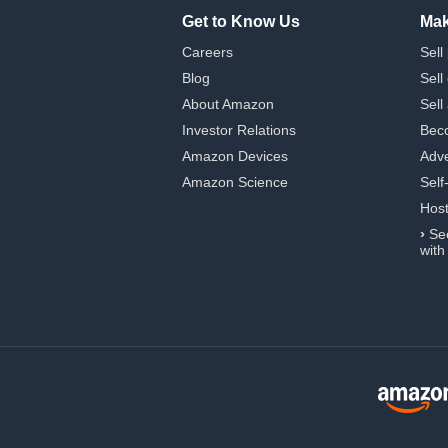
Get to Know Us
Mak
Careers
Sell
Blog
Sell
About Amazon
Sell
Investor Relations
Beco
Amazon Devices
Adve
Amazon Science
Self
Hos
›
Se
with