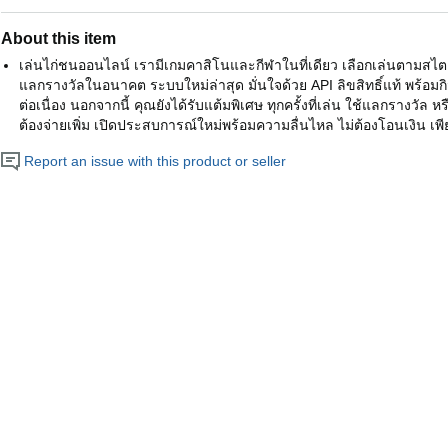
About this item
เล่นไก่ชนออนไลน์ เรามีเกมคาสิโนและกีฬาในที่เดียว เลือกเล่นตามส
แลกรางวัลในอนาคต ระบบใหม่ล่าสุด มั่นใจด้วย API ลิขสิทธิ์แท้ พร้อมก
ต่อเนื่อง นอกจากนี้ คุณยังได้รับแต้มพิเศษ ทุกครั้งที่เล่น ใช้แลกรางวัล หร
ต้องจ่ายเพิ่ม เปิดประสบการณ์ใหม่พร้อมความลื่นไหล ไม่ต้องโอนเงิน เพี
Report an issue with this product or seller