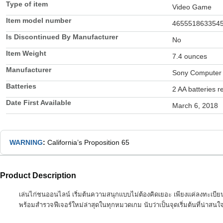
Type of item
Video Game
Item model number
465551863354
Is Discontinued By Manufacturer
No
Item Weight
7.4 ounces
Manufacturer
Sony Computer 
Batteries
2 AA batteries r
Date First Available
March 6, 2018
WARNING
:
California’s Proposition 65
Product Description
เล่นไก่ชนออนไลน์ เริ่มต้นความสนุกแบบไม่ต้องคิดเยอะ เพียงแค่ลงทะเบียน
พร้อมสำรวจฟีเจอร์ใหม่ล่าสุดในทุกหมวดเกม นับว่าเป็นจุดเริ่มต้นที่น่าสน