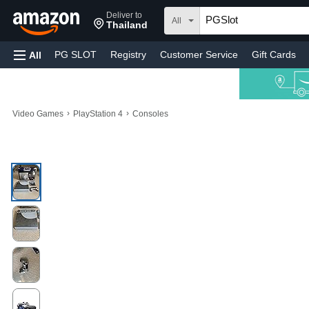
Deliver to
All
Thailand
PG SLOT
Registry
Customer Service
Gift Cards
All
›
›
Video Games
PlayStation 4
Consoles