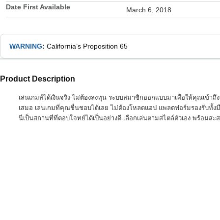
Date First Available
March 6, 2018
WARNING
:
California’s Proposition 65
Product Description
เล่นเกมส์ได้เงินจริง-ไม่ต้องลงทุน ระบบสมาชิกออกแบบมาเพื่อให้คุณเข้าถึง
เสมอ เล่นเกมที่คุณชื่นชอบได้เลย ไม่ต้องโหลดแอป แพลตฟอร์มรองรับทั
นี่เป็นสถานที่ที่ตอบโจทย์ได้เป็นอย่างดี เลือกเล่นตามสไตล์ตัวเอง พร้