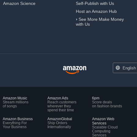
Amazon Science
Self-Publish with Us
Host an Amazon Hub
›
See More Make Money
with Us
English
Amazon Music
Amazon Ads
6pm
Stream millions
Reach customers
Score deals
of songs
wherever they
on fashion brands
spend their time
Amazon Business
AmazonGlobal
Amazon Web
Everything For
Ship Orders
Services
Your Business
Internationally
Scalable Cloud
Computing
Services