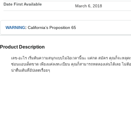
Date First Available
March 6, 2018
WARNING
:
California’s Proposition 65
Product Description
เลข-อะไร เริ่มต้นความสนุกแบบไม่ง้อเวลานี้นะ แค่กด สมัคร คุณก็จะหลุดเข้
ซ่อนแอบเด็ดขาด เพียงแค่ลงทะเบียน คุณก็สามารถทดลองเล่นได้เลย ไม่ต
น่าตื่นเต้นที่อัปเดตเรื่อยๆ