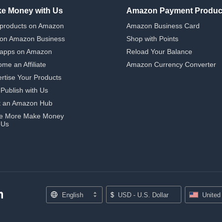
e Money with Us
Amazon Payment Produc
 products on Amazon
Amazon Business Card
 on Amazon Business
Shop with Points
 apps on Amazon
Reload Your Balance
me an Affiliate
Amazon Currency Converter
rtise Your Products
-Publish with Us
t an Amazon Hub
e More Make Money
 Us
English
$
USD - U.S. Dollar
United