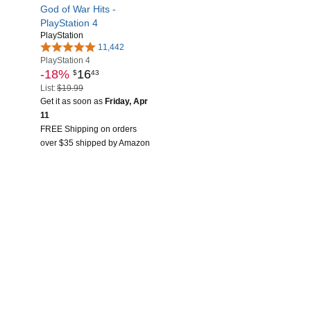
God of War Hits -
PlayStation 4
PlayStation
11,442
PlayStation 4
-18%
16
$
43
List:
$19.99
Get it as soon as
Friday, Apr
11
FREE Shipping on orders
over $35 shipped by Amazon