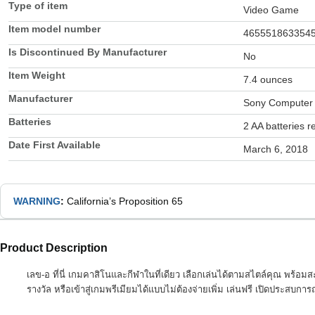
Type of item
Video Game
Item model number
465551863354
Is Discontinued By Manufacturer
No
Item Weight
7.4 ounces
Manufacturer
Sony Computer 
Batteries
2 AA batteries r
Date First Available
March 6, 2018
WARNING
:
California’s Proposition 65
Product Description
เลข-อ ที่นี่ เกมคาสิโนและกีฬาในที่เดียว เลือกเล่นได้ตามสไตล์คุณ พร้อมส
รางวัล หรือเข้าสู่เกมพรีเมียมได้แบบไม่ต้องจ่ายเพิ่ม เล่นฟรี เปิดประสบการ