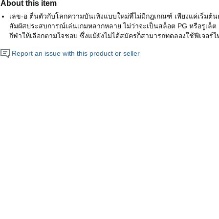
About this item
เลข-อ ตื่นตัวกับโลกความบันเทิงแบบใหม่ที่ไม่มีกฎเกณฑ์ เพียงแค่เริ่มต
สัมผัสประสบการณ์เล่นเกมหลากหลาย ไม่ว่าจะเป็นสล็อต PG หรือรูเล็ต แ
กีฬาให้เลือกตามใจชอบ ซึ่งแม้ยังไม่ได้สมัครก็สามารถทดลองใช้ฟีเจอร์
Report an issue with this product or seller