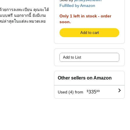
Fulfilled by Amazon
้นด้วยการลงทะเบียน คุณจะได้
บบฟรี นอกจากนี้ ยังมีเกม
Only 1 left in stock - order
ใหม่ล่าสุดในแต่ละหมวดเลย
soon.
Add to cart
Add to List
Other sellers on Amazon
$
335
99
Used (4) from