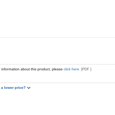
 information about this product, please
click here.
[PDF ]
t a lower price?