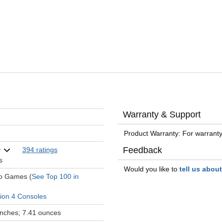
Warranty & Support
Product Warranty: For warranty
Feedback
394 ratings
s
Would you like to
tell us abou
eo Games (
See Top 100 in
tion 4 Consoles
 inches; 7.41 ounces