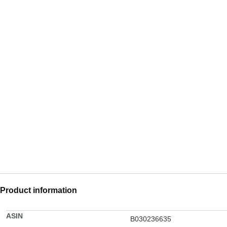
Product information
ASIN
B030236635