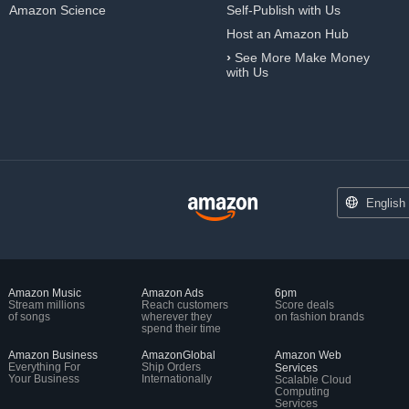
Amazon Science
Self-Publish with Us
Host an Amazon Hub
›
See More Make Money
with Us
English
Amazon Music
Amazon Ads
6pm
Stream millions
Reach customers
Score deals
of songs
wherever they
on fashion brands
spend their time
Amazon Business
AmazonGlobal
Amazon Web
Everything For
Ship Orders
Services
Your Business
Internationally
Scalable Cloud
Computing
Services