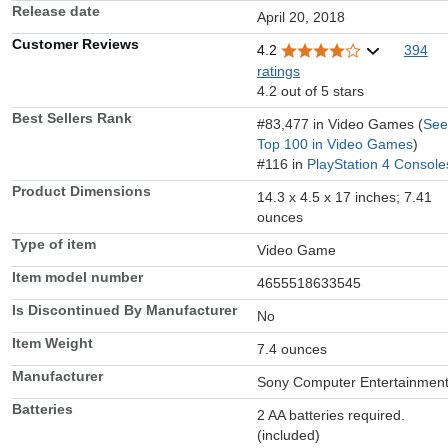
Release date
April 20, 2018
Customer Reviews
4.2
394
ratings
4.2 out of 5 stars
Best Sellers Rank
#83,477 in Video Games (
See
Top 100 in Video Games
)
#116 in
PlayStation 4 Console
Product Dimensions
14.3 x 4.5 x 17 inches; 7.41
ounces
Type of item
Video Game
Item model number
4655518633545
Is Discontinued By Manufacturer
No
Item Weight
7.4 ounces
Manufacturer
Sony Computer Entertainmen
Batteries
2 AA batteries required.
(included)