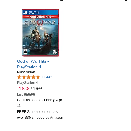
God of War Hits -
PlayStation 4
PlayStation
11,442
PlayStation 4
-18%
16
$
43
List:
$19.99
Get it as soon as
Friday, Apr
11
FREE Shipping on orders
over $35 shipped by Amazon