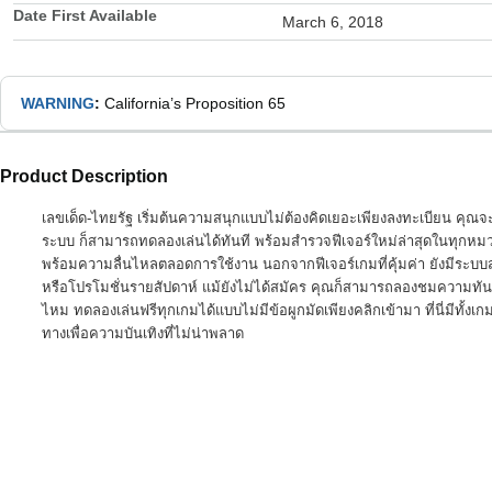
Date First Available
March 6, 2018
WARNING
:
California’s Proposition 65
Product Description
เลขเด็ด-ไทยรัฐ เริ่มต้นความสนุกแบบไม่ต้องคิดเยอะเพียงลงทะเบียน คุณจะไ
ระบบ ก็สามารถทดลองเล่นได้ทันที พร้อมสำรวจฟีเจอร์ใหม่ล่าสุดในทุกห
พร้อมความลื่นไหลตลอดการใช้งาน นอกจากฟีเจอร์เกมที่คุ้มค่า ยังมีระบบส
หรือโปรโมชั่นรายสัปดาห์ แม้ยังไม่ได้สมัคร คุณก็สามารถลองชมความทันสม
ไหม ทดลองเล่นฟรีทุกเกมได้แบบไม่มีข้อผูกมัดเพียงคลิกเข้ามา ที่นี่มีทั
ทางเพื่อความบันเทิงที่ไม่น่าพลาด