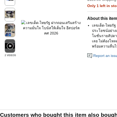
Only 1 left in st
About this ite
เลขเด็ด-ไทยรัฐ
ประโยชน์อย่างเ
โมชั่นรายสัปดาห
เลย ไม่ต้องโหล
พร้อมความลื่น
Report an issue
2 VIDEOS
Customers who bought this item also bough