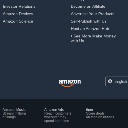
Investor Relations
Become an Affiliate
Amazon Devices
Advertise Your Products
Amazon Science
Self-Publish with Us
Host an Amazon Hub
›
See More Make Money
with Us
English
Amazon Music
Amazon Ads
6pm
Stream millions
Reach customers
Score deals
of songs
wherever they
on fashion brands
spend their time