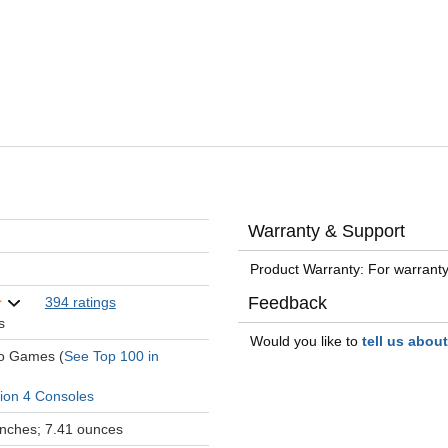
Warranty & Support
Product Warranty: For warranty
Feedback
394 ratings
s
Would you like to
tell us abou
eo Games (
See Top 100 in
tion 4 Consoles
 inches; 7.41 ounces