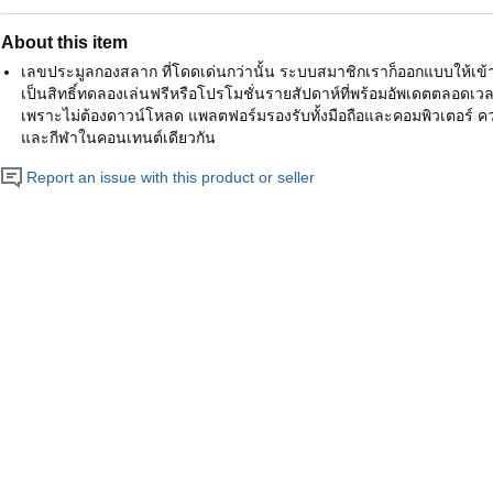
About this item
เลขประมูลกองสลาก ที่โดดเด่นกว่านั้น ระบบสมาชิกเราก็ออกแบบให้เข้า
เป็นสิทธิ์ทดลองเล่นฟรีหรือโปรโมชั่นรายสัปดาห์ที่พร้อมอัพเดตตลอดเวล
เพราะไม่ต้องดาวน์โหลด แพลตฟอร์มรองรับทั้งมือถือและคอมพิวเตอร์ ค
และกีฬาในคอนเทนต์เดียวกัน
Report an issue with this product or seller