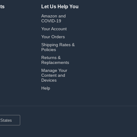
ts
Let Us Help You
Amazon and
COVID-19
Your Account
Your Orders
Shipping Rates &
Policies
Returns &
Replacements
Manage Your
Content and
Devices
Help
 States