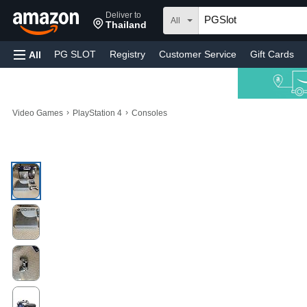
Deliver to
All
Thailand
PG SLOT
Registry
Customer Service
Gift Cards
All
›
›
Video Games
PlayStation 4
Consoles