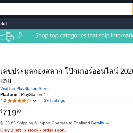
Sell
เลขประมูลกองสลาก โป๊กเกอร์ออนไลน์ 202
เลย
Visit the PlayStation Store
Platform :
PlayStation 4
4.2
394 ratings
719
$
98
$123.86 Shipping & Import Charges to Thailand
Details
Only 1 left in stock - order soon.