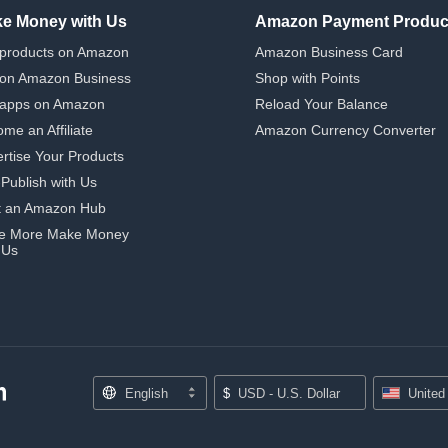
e Money with Us
Amazon Payment Produc
 products on Amazon
Amazon Business Card
 on Amazon Business
Shop with Points
 apps on Amazon
Reload Your Balance
me an Affiliate
Amazon Currency Converter
rtise Your Products
-Publish with Us
t an Amazon Hub
e More Make Money
 Us
English
$
USD - U.S. Dollar
United