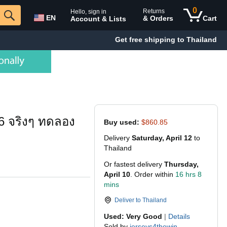
0
Returns
Hello, sign in
EN
& Orders
Cart
Account & Lists
Get free shipping to Thailand
6 จริงๆ ทดลอง
Buy used:
$860.85
Delivery
Saturday, April 12
to
Thailand
Or fastest delivery
Thursday,
April 10
. Order within
16 hrs 8
mins
Deliver to
Thailand
Used: Very Good
|
Details
Sold by
jerseys4thewin