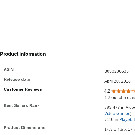
Product information
ASIN
B030236635
Release date
April 20, 2018
Customer Reviews
4.2
4.2 out of 5 star
Best Sellers Rank
#83,477 in Vid
Video Games
)
#116 in
PlaySta
Product Dimensions
14.3 x 4.5 x 17