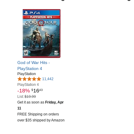
God of War Hits -
PlayStation 4
PlayStation
11,442
PlayStation 4
-18%
16
$
43
List:
$19.99
Get it as soon as
Friday, Apr
11
FREE Shipping on orders
over $35 shipped by Amazon