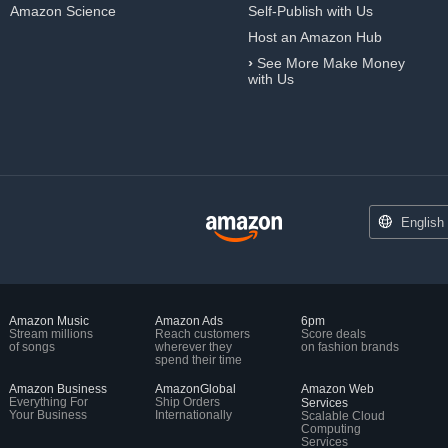
Amazon Science
Self-Publish with Us
Host an Amazon Hub
›
See More Make Money
with Us
English
Amazon Music
Amazon Ads
6pm
Stream millions
Reach customers
Score deals
of songs
wherever they
on fashion brands
spend their time
Amazon Business
AmazonGlobal
Amazon Web
Everything For
Ship Orders
Services
Your Business
Internationally
Scalable Cloud
Computing
Services