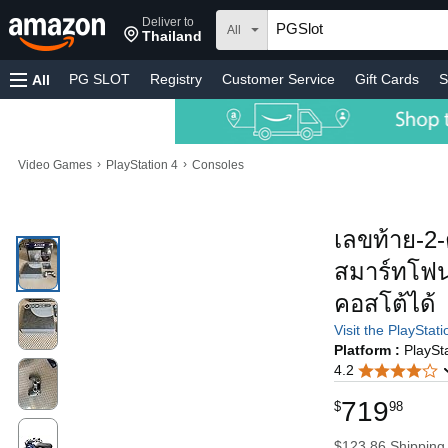
Deliver to
All
Thailand
PG SLOT
Registry
Customer Service
Gift Cards
S
All
›
›
Video Games
PlayStation 4
Consoles
เลขท้าย-2-
สมาร์ทโฟน
คอสโต้ได้
Visit the PlayStat
Platform :
PlaySt
4.2
719
$
98
$123.86 Shipping