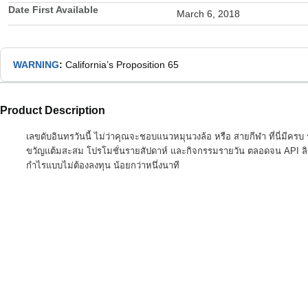
Date First Available
March 6, 2018
WARNING
:
California’s Proposition 65
Product Description
เลขดับอินทรวันนี้ ไม่ว่าคุณจะชอบแนวหมุนวงล้อ หรือ สายกีฬา ที่นี่มีคร
ขวัญแต้มสะสม โปรโมชั่นรายสัปดาห์ และกิจกรรมรายวัน ตลอดจน API ลิขสิท
กำไรแบบไม่ต้องลงทุน น้อยกว่าหนึ่งนาที