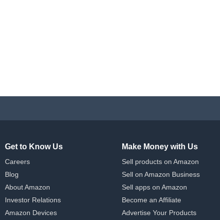
Get to Know Us
Make Money with Us
Careers
Sell products on Amazon
Blog
Sell on Amazon Business
About Amazon
Sell apps on Amazon
Investor Relations
Become an Affiliate
Amazon Devices
Advertise Your Products