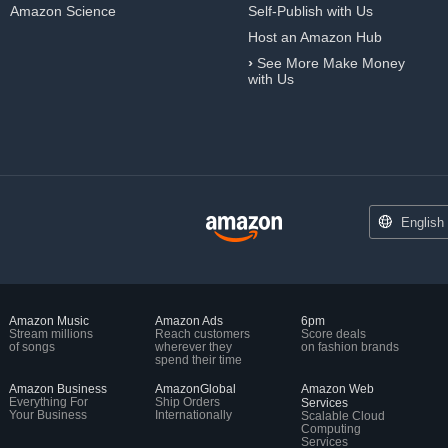
Amazon Science
Self-Publish with Us
Host an Amazon Hub
›
See More Make Money
with Us
English
Amazon Music
Amazon Ads
6pm
Stream millions
Reach customers
Score deals
of songs
wherever they
on fashion brands
spend their time
Amazon Business
AmazonGlobal
Amazon Web
Everything For
Ship Orders
Services
Your Business
Internationally
Scalable Cloud
Computing
Services