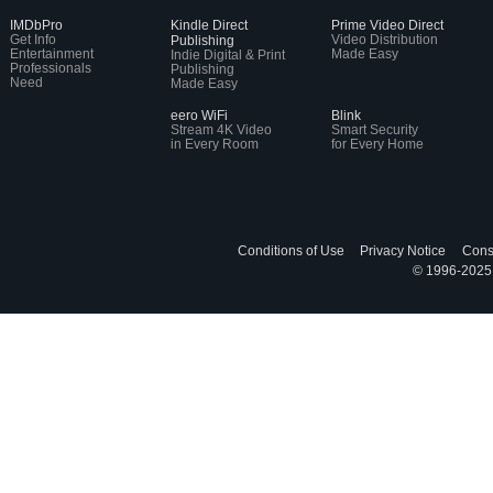
IMDbPro
Kindle Direct
Prime Video Direct
Get Info
Video Distribution
Publishing
Entertainment
Made Easy
Indie Digital & Print
Professionals
Publishing
Need
Made Easy
eero WiFi
Blink
Stream 4K Video
Smart Security
in Every Room
for Every Home
Conditions of Use
Privacy Notice
Cons
© 1996-2025, 