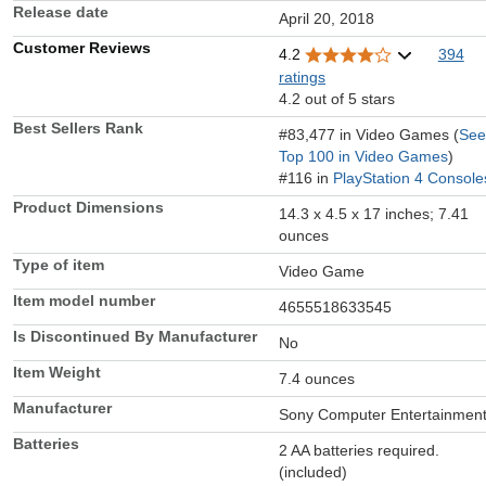
Release date
April 20, 2018
Customer Reviews
4.2
394
ratings
4.2 out of 5 stars
Best Sellers Rank
#83,477 in Video Games (
See
Top 100 in Video Games
)
#116 in
PlayStation 4 Console
Product Dimensions
14.3 x 4.5 x 17 inches; 7.41
ounces
Type of item
Video Game
Item model number
4655518633545
Is Discontinued By Manufacturer
No
Item Weight
7.4 ounces
Manufacturer
Sony Computer Entertainmen
Batteries
2 AA batteries required.
(included)