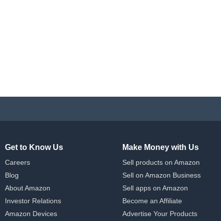
Get to Know Us
Make Money with Us
Careers
Sell products on Amazon
Blog
Sell on Amazon Business
About Amazon
Sell apps on Amazon
Investor Relations
Become an Affiliate
Amazon Devices
Advertise Your Products