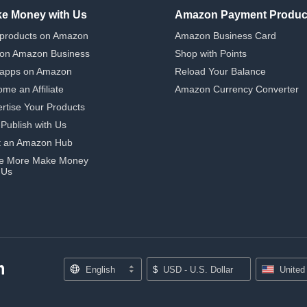
e Money with Us
Amazon Payment Produc
 products on Amazon
Amazon Business Card
 on Amazon Business
Shop with Points
 apps on Amazon
Reload Your Balance
me an Affiliate
Amazon Currency Converter
rtise Your Products
-Publish with Us
t an Amazon Hub
e More Make Money
 Us
English
$
USD - U.S. Dollar
United