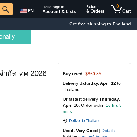
0
Returns
Hello, sign in
EN
& Orders
Cart
Account & Lists
Get free shipping to Thailand
่จำกัด คศ 2026
Buy used:
$860.85
Delivery
Saturday, April 12
to
Thailand
Or fastest delivery
Thursday,
April 10
. Order within
16 hrs 8
mins
Deliver to
Thailand
Used: Very Good
|
Details
Sold by
jerseys4thewin