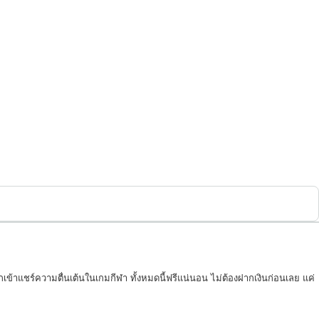
กเข้าแชร์ความตื่นเต้นในเกมกีฬา ทั้งหมดนี้ฟรีแน่นอน ไม่ต้องฝากเงินก่อนเลย แค่