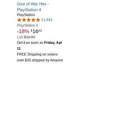
God of War Hits -
PlayStation 4
PlayStation
11,442
PlayStation 4
-18%
16
$
43
List:
$19.99
Get it as soon as
Friday, Apr
11
FREE Shipping on orders
over $35 shipped by Amazon