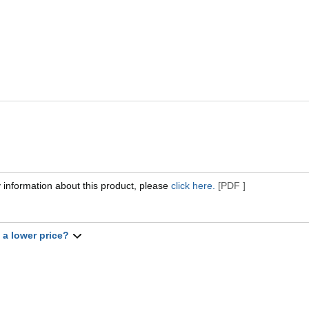
 information about this product, please
click here.
[PDF ]
t a lower price?