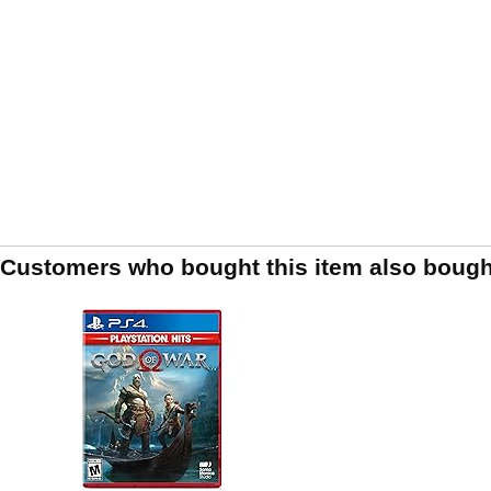
Customers who bought this item also bough