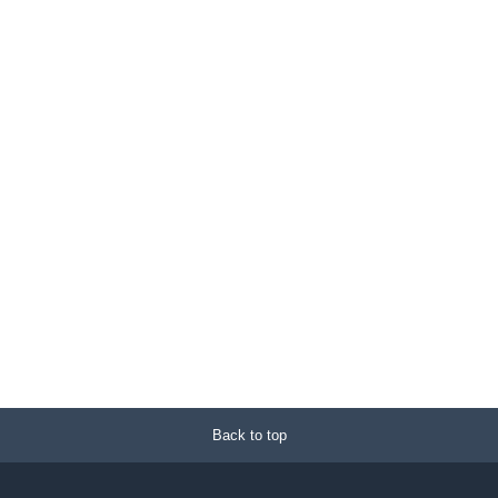
Back to top