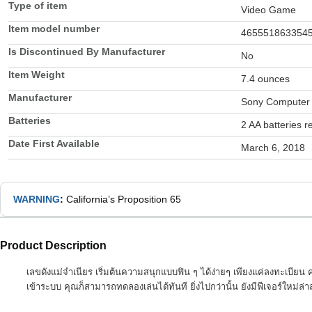
Type of item
Video Game
Item model number
465551863354
Is Discontinued By Manufacturer
No
Item Weight
7.4 ounces
Manufacturer
Sony Computer 
Batteries
2 AA batteries r
Date First Available
March 6, 2018
WARNING
:
California’s Proposition 65
Product Description
เลขดังแม่จําเนียร เริ่มต้นความสนุกแบบฟิน ๆ ได้ง่ายๆ เพียงแค่ลงทะเบียน
เข้าระบบ คุณก็สามารถทดลองเล่นได้ทันที ยิ่งไปกว่านั้น ยังมีฟีเจอร์ใหม่ล่