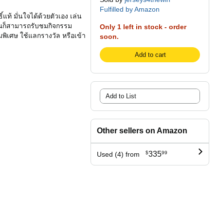
Fulfilled by Amazon
แท้ มั่นใจได้ด้วยตัวเอง เล่น
คุณก็สามารถรับชมกิจกรรม
Only 1 left in stock - order
มพิเศษ ใช้แลกรางวัล หรือเข้า
soon.
Add to cart
Add to List
Other sellers on Amazon
$
335
99
Used (4) from