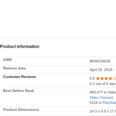
Product information
ASIN
B030236635
Release date
April 20, 2018
Customer Reviews
4.2
4.2 out of 5 star
Best Sellers Rank
#83,477 in Vid
Video Games
)
#116 in
PlaySta
Product Dimensions
14.3 x 4.5 x 17