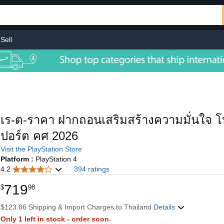
Sell
เร-ต-ราคา ฝากถอนเสริมสร้างความมั่นใจ โบ
ปอร์ต คศ 2026
Visit the PlayStation Store
Platform :
PlayStation 4
4.2
394 ratings
719
$
98
$123.86 Shipping & Import Charges to Thailand
Details
Only 1 left in stock - order soon.