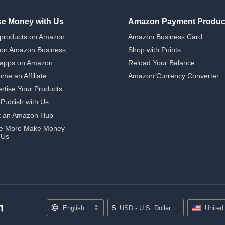
e Money with Us
Amazon Payment Produc
 products on Amazon
Amazon Business Card
 on Amazon Business
Shop with Points
 apps on Amazon
Reload Your Balance
me an Affiliate
Amazon Currency Converter
rtise Your Products
-Publish with Us
t an Amazon Hub
e More Make Money
 Us
English
$
USD - U.S. Dollar
United