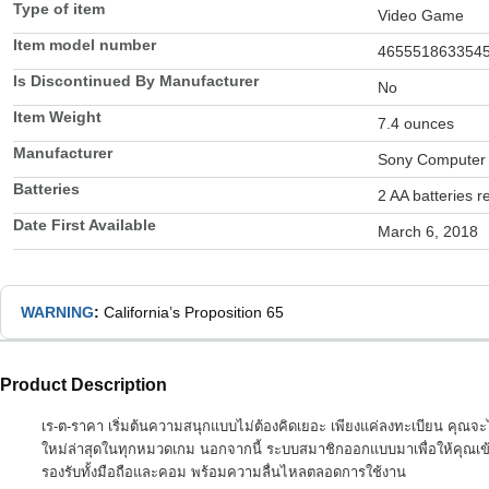
Type of item
Video Game
Item model number
465551863354
Is Discontinued By Manufacturer
No
Item Weight
7.4 ounces
Manufacturer
Sony Computer 
Batteries
2 AA batteries r
Date First Available
March 6, 2018
WARNING
:
California’s Proposition 65
Product Description
เร-ต-ราคา เริ่มต้นความสนุกแบบไม่ต้องคิดเยอะ เพียงแค่ลงทะเบียน คุณจะไ
ใหม่ล่าสุดในทุกหมวดเกม นอกจากนี้ ระบบสมาชิกออกแบบมาเพื่อให้คุณเข้าถ
รองรับทั้งมือถือและคอม พร้อมความลื่นไหลตลอดการใช้งาน