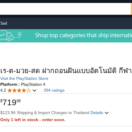
Sell
เร-ต-มวย-สด ฝากถอนฝันแบบอัตโนมัติ กีฬ
Visit the PlayStation Store
Platform :
PlayStation 4
4.2
394 ratings
719
$
98
$123.86 Shipping & Import Charges to Thailand
Details
Only 1 left in stock - order soon.