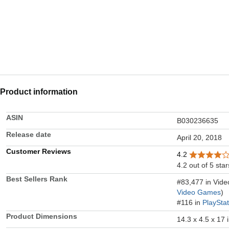
Product information
ASIN
B030236635
Release date
April 20, 2018
Customer Reviews
4.2
4.2 out of 5 star
Best Sellers Rank
#83,477 in Vid
Video Games
)
#116 in
PlaySta
Product Dimensions
14.3 x 4.5 x 17