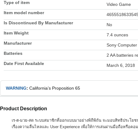
Type of item
Video Game
Item model number
465551863354
Is Discontinued By Manufacturer
No
Item Weight
7.4 ounces
Manufacturer
Sony Computer 
Batteries
2 AA batteries r
Date First Available
March 6, 2018
WARNING
:
California’s Proposition 65
Product Description
เร-ต-มวย-สด ระบบสมาชิกที่ออกแบบมาอย่างพิถีพิถัน จะมอบสิทธิประโยชน์
เรื่องความลื่นไหลและ User Experience เพื่อให้การเล่นผ่านมือถือหรือคอ