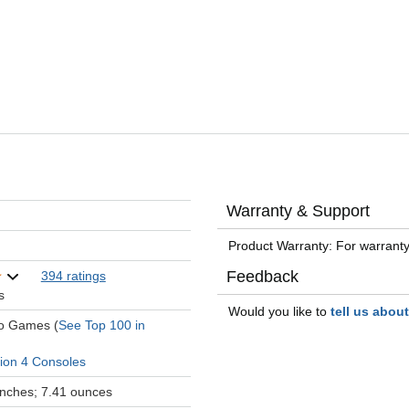
Warranty & Support
Product Warranty: For warranty
Feedback
394 ratings
s
Would you like to
tell us abou
eo Games (
See Top 100 in
tion 4 Consoles
 inches; 7.41 ounces