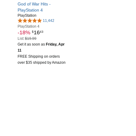
God of War Hits -
PlayStation 4
PlayStation
11,442
PlayStation 4
-18%
16
$
43
List:
$19.99
Get it as soon as
Friday, Apr
11
FREE Shipping on orders
over $35 shipped by Amazon