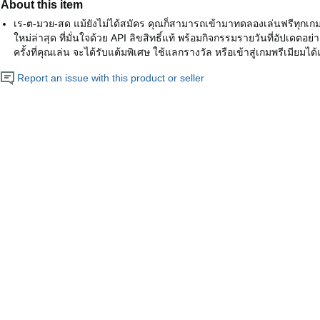
About this item
เร-ต-มวย-สด แม้ยังไม่ได้สมัคร คุณก็สามารถเข้ามาทดลองเล่นฟรีทุกเก
ใหม่ล่าสุด ที่มั่นใจด้วย API ลิขสิทธิ์แท้ พร้อมกิจกรรมรายวันที่อัปเดตอย่าง
ครั้งที่คุณเล่น จะได้รับแต้มพิเศษ ใช้แลกรางวัล หรือเข้าสู่เกมพรีเมียมได้
Report an issue with this product or seller