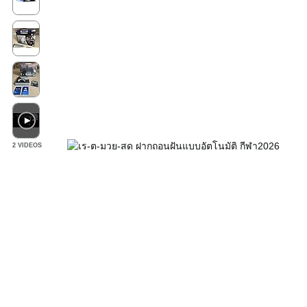
2 VIDEOS