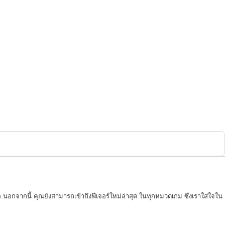
อกจากนี้ คุณยังสามารถเข้าถึงฟีเจอร์ใหม่ล่าสุด ในทุกหมวดเกม ซึ่งเราใส่ใจใน