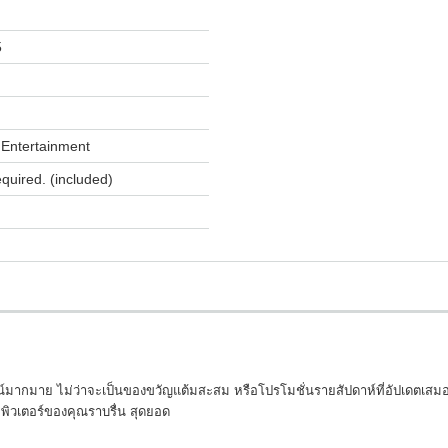
5
Entertainment
equired. (included)
มากมาย ไม่ว่าจะเป็นของขวัญแต้มสะสม หรือโปรโมชั่นรายสัปดาห์ที่อัปเดตเสมอ น
มพิวเตอร์ของคุณราบรื่น สุดยอด