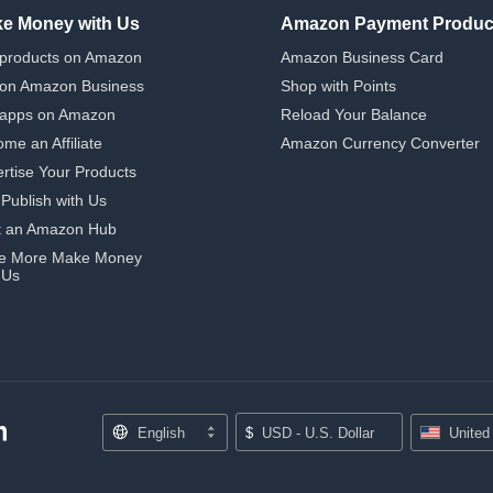
e Money with Us
Amazon Payment Produc
 products on Amazon
Amazon Business Card
 on Amazon Business
Shop with Points
 apps on Amazon
Reload Your Balance
me an Affiliate
Amazon Currency Converter
rtise Your Products
-Publish with Us
t an Amazon Hub
e More Make Money
 Us
English
$
USD - U.S. Dollar
United