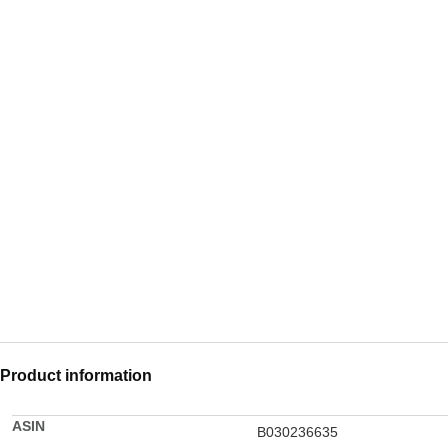
Product information
ASIN
B030236635