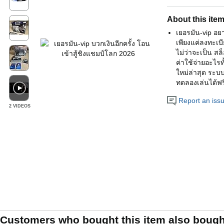
About this ite
เยอรมัน-vip อ
เพียงแค่ลงทะเบ
ไม่ว่าจะเป็น สล็
ค่าใช้จ่ายอะไรท
ใหม่ล่าสุด ระ
ทดลองเล่นได้ฟรี
Report an issue
2 VIDEOS
Customers who bought this item also bough