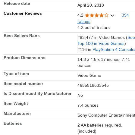
Release date
April 20, 2018
Customer Reviews
4.2
394
ratings
4.2 out of 5 stars
Best Sellers Rank
#83,477 in Video Games (
See
Top 100 in Video Games
)
#116 in
PlayStation 4 Console
Product Dimensions
14.3 x 4.5 x 17 inches; 7.41
ounces
Type of item
Video Game
Item model number
4655518633545
Is Discontinued By Manufacturer
No
Item Weight
7.4 ounces
Manufacturer
Sony Computer Entertainmen
Batteries
2 AA batteries required.
(included)