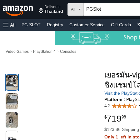
Deliver to
All
Thailand
PG SLOT
Registry
Customer Service
Gift Cards
S
All
›
›
Video Games
PlayStation 4
Consoles
เยอรมัน-vip
ชิงแชมป์โ
Visit the PlayStat
Platform :
PlaySt
4.2
719
$
98
$123.86 Shipping
Only 1 left in st