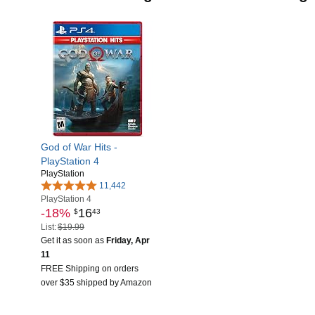
God of War Hits -
PlayStation 4
PlayStation
11,442
PlayStation 4
-18%
16
$
43
List:
$19.99
Get it as soon as
Friday, Apr
11
FREE Shipping on orders
over $35 shipped by Amazon