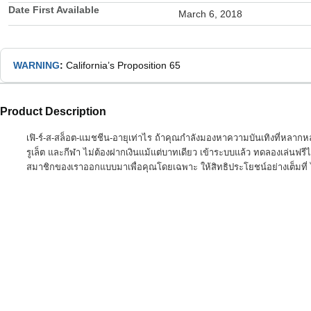
Date First Available
March 6, 2018
WARNING
:
California’s Proposition 65
Product Description
เฟิ-ร์-ส-สล็อต-แมชชีน-อายุเท่าไร ถ้าคุณกำลังมองหาความบันเทิงที่หลา
รูเล็ต และกีฬา ไม่ต้องฝากเงินแม้แต่บาทเดียว เข้าระบบแล้ว ทดลองเล่นฟรี
สมาชิกของเราออกแบบมาเพื่อคุณโดยเฉพาะ ให้สิทธิประโยชน์อย่างเต็มที่