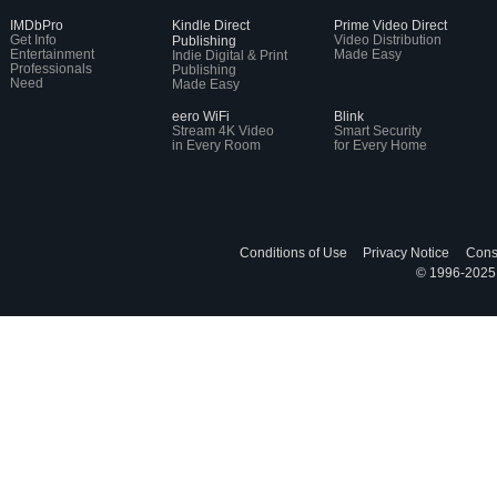
IMDbPro
Kindle Direct
Prime Video Direct
Get Info
Video Distribution
Publishing
Entertainment
Made Easy
Indie Digital & Print
Professionals
Publishing
Need
Made Easy
eero WiFi
Blink
Stream 4K Video
Smart Security
in Every Room
for Every Home
Conditions of Use
Privacy Notice
Cons
© 1996-2025, 