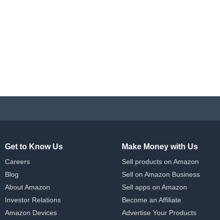
Get to Know Us
Make Money with Us
Careers
Sell products on Amazon
Blog
Sell on Amazon Business
About Amazon
Sell apps on Amazon
Investor Relations
Become an Affiliate
Amazon Devices
Advertise Your Products