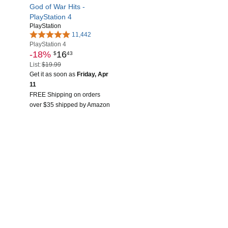
God of War Hits -
PlayStation 4
PlayStation
11,442
PlayStation 4
-18%
16
$
43
List:
$19.99
Get it as soon as
Friday, Apr
11
FREE Shipping on orders
over $35 shipped by Amazon