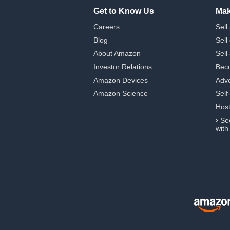
Get to Know Us
Mak
Careers
Sell
Blog
Sell
About Amazon
Sell
Investor Relations
Beco
Amazon Devices
Adve
Amazon Science
Self
Hos
›
Se
with