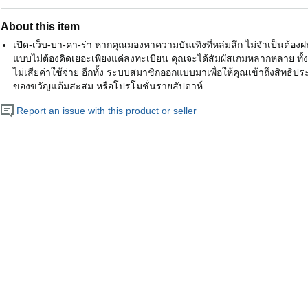
About this item
เปิด-เว็บ-บา-คา-ร่า หากคุณมองหาความบันเทิงที่หล่มลึก ไม่จำเป็นต้องฝ
แบบไม่ต้องคิดเยอะเพียงแค่ลงทะเบียน คุณจะได้สัมผัสเกมหลากหลาย ทั้
ไม่เสียค่าใช้จ่าย อีกทั้ง ระบบสมาชิกออกแบบมาเพื่อให้คุณเข้าถึงสิทธิประ
ของขวัญแต้มสะสม หรือโปรโมชั่นรายสัปดาห์
Report an issue with this product or seller