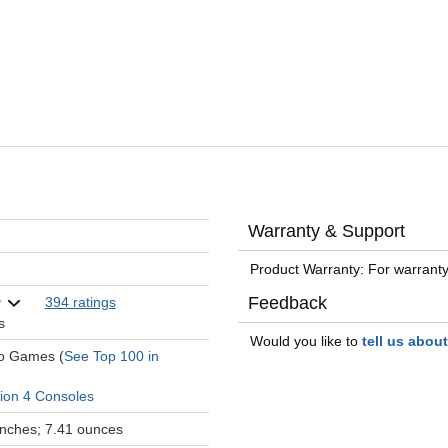
Warranty & Support
Product Warranty: For warranty
Feedback
394 ratings
s
Would you like to
tell us abou
eo Games (
See Top 100 in
tion 4 Consoles
 inches; 7.41 ounces