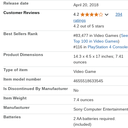
Release date
April 20, 2018
Customer Reviews
4.2
394
ratings
4.2 out of 5 stars
Best Sellers Rank
#83,477 in Video Games (
See
Top 100 in Video Games
)
#116 in
PlayStation 4 Console
Product Dimensions
14.3 x 4.5 x 17 inches; 7.41
ounces
Type of item
Video Game
Item model number
4655518633545
Is Discontinued By Manufacturer
No
Item Weight
7.4 ounces
Manufacturer
Sony Computer Entertainmen
Batteries
2 AA batteries required.
(included)