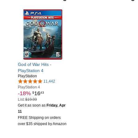
God of War Hits -
PlayStation 4
PlayStation
11,442
PlayStation 4
-18%
16
$
43
List:
$19.99
Get it as soon as
Friday, Apr
11
FREE Shipping on orders
over $35 shipped by Amazon