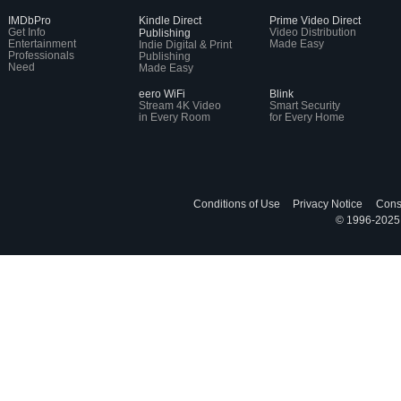
IMDbPro
Kindle Direct
Prime Video Direct
Get Info
Video Distribution
Publishing
Entertainment
Made Easy
Indie Digital & Print
Professionals
Publishing
Need
Made Easy
eero WiFi
Blink
Stream 4K Video
Smart Security
in Every Room
for Every Home
Conditions of Use
Privacy Notice
Cons
© 1996-2025, 