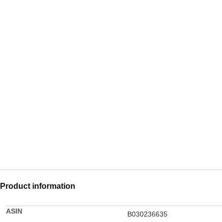
Product information
ASIN
B030236635