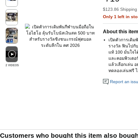
$123.86 Shipping
Only 1 left in st
About this ite
เปิดตัวการเดิ
รางวัล ฟินไปกั
แท้ 100 มั่นใจได
และคอมพิวเตอร์
แล้วเลือกเล่น 
2 VIDEOS
ทดลองเล่นฟรี ไม
Report an issue
Customers who bought this item also bough