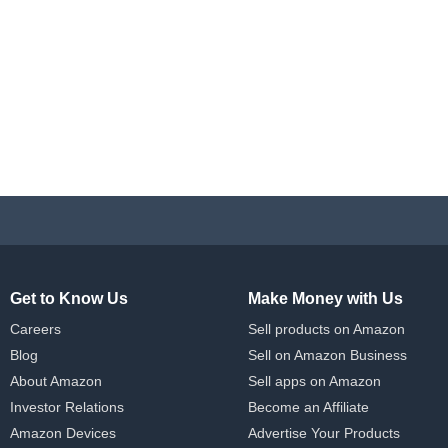
Get to Know Us
Make Money with Us
Careers
Sell products on Amazon
Blog
Sell on Amazon Business
About Amazon
Sell apps on Amazon
Investor Relations
Become an Affiliate
Amazon Devices
Advertise Your Products