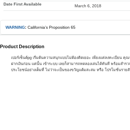
Date First Available
March 6, 2018
WARNING
:
California’s Proposition 65
Product Description
เปอร์เซ็นต์pg เริ่มต้นความสนุกแบบไม่ต้องคิดเยอะ เพียงแค่ลงทะเบียน คุณ
ฝากเงินก่อน แค่นั้น เข้าระบบ เลยก็สามารถทดลองเล่นได้ทันที พร้อมสำรว
ประโยชน์อย่างเต็มที่ ไม่ว่าจะเป็นของขวัญแต้มสะสม หรือ โปรโมชั่นรายสั