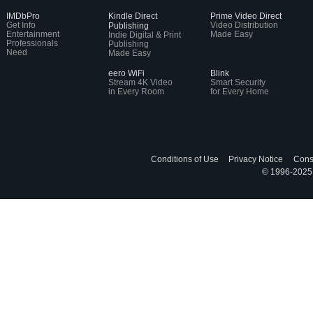
IMDbPro
Kindle Direct
Prime Video Direct
Get Info
Video Distribution
Publishing
Entertainment
Made Easy
Indie Digital & Print
Professionals
Publishing
Need
Made Easy
eero WiFi
Blink
Stream 4K Video
Smart Security
in Every Room
for Every Home
Conditions of Use
Privacy Notice
Cons
© 1996-2025, 