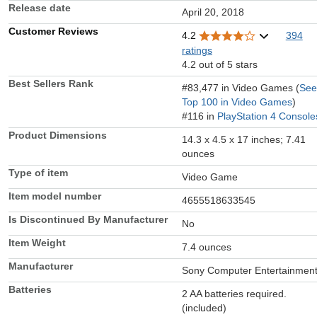
Release date
April 20, 2018
Customer Reviews
4.2
394
ratings
4.2 out of 5 stars
Best Sellers Rank
#83,477 in Video Games (
See
Top 100 in Video Games
)
#116 in
PlayStation 4 Console
Product Dimensions
14.3 x 4.5 x 17 inches; 7.41
ounces
Type of item
Video Game
Item model number
4655518633545
Is Discontinued By Manufacturer
No
Item Weight
7.4 ounces
Manufacturer
Sony Computer Entertainmen
Batteries
2 AA batteries required.
(included)