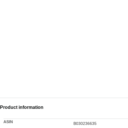
Product information
ASIN
B030236635