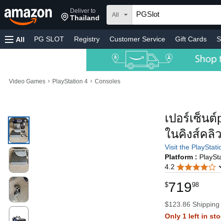
Deliver to
All
Thailand
PG SLOT
Registry
Customer Service
Gift Cards
S
All
›
›
Video Games
PlayStation 4
Consoles
เปอร์เซ็นต
ในคิงส์คลิ
Visit the PlayStat
Platform :
PlaySt
4.2
719
$
98
$123.86 Shipping
Only 1 left in st