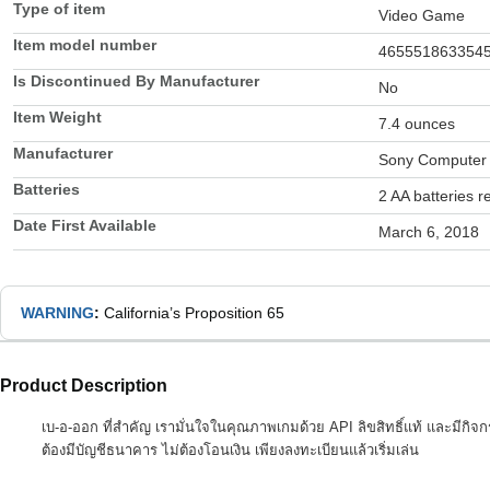
Type of item
Video Game
Item model number
465551863354
Is Discontinued By Manufacturer
No
Item Weight
7.4 ounces
Manufacturer
Sony Computer 
Batteries
2 AA batteries r
Date First Available
March 6, 2018
WARNING
:
California’s Proposition 65
Product Description
เบ-อ-ออก ที่สำคัญ เรามั่นใจในคุณภาพเกมด้วย API ลิขสิทธิ์แท้ และมีกิจกรรม
ต้องมีบัญชีธนาคาร ไม่ต้องโอนเงิน เพียงลงทะเบียนแล้วเริ่มเล่น