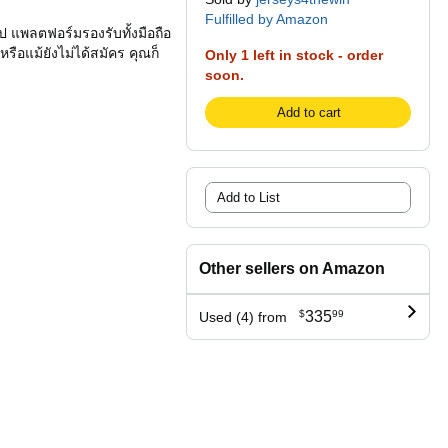
Fulfilled by Amazon
ป แพลตฟอร์มรองรับทั้งมือถือ
ือแม้ยังไม่ได้สมัคร คุณก็
Only 1 left in stock - order
soon.
Add to cart
Add to List
Other sellers on Amazon
$
335
99
Used (4) from