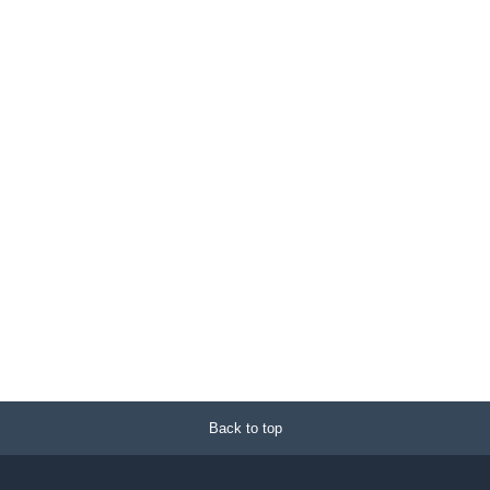
Back to top