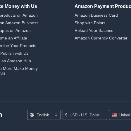
e Money with Us
Amazon Payment Produc
 products on Amazon
Amazon Business Card
 on Amazon Business
Shop with Points
 apps on Amazon
Reload Your Balance
me an Affiliate
Amazon Currency Converter
rtise Your Products
-Publish with Us
t an Amazon Hub
e More Make Money
 Us
English
$
USD - U.S. Dollar
United