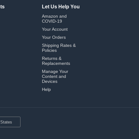
ts
Let Us Help You
Amazon and
COVID-19
Your Account
Your Orders
Shipping Rates &
Policies
Returns &
Replacements
Manage Your
Content and
Devices
Help
 States