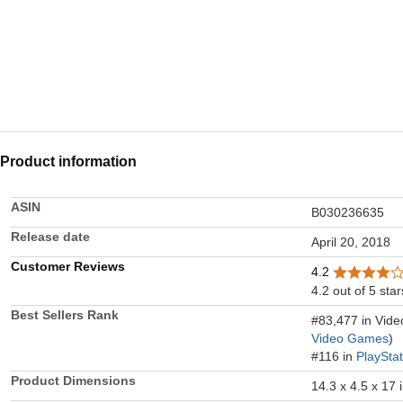
Product information
ASIN
B030236635
Release date
April 20, 2018
Customer Reviews
4.2
4.2 out of 5 star
Best Sellers Rank
#83,477 in Vid
Video Games
)
#116 in
PlaySta
Product Dimensions
14.3 x 4.5 x 17