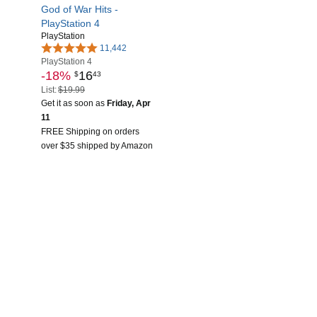
God of War Hits -
PlayStation 4
PlayStation
11,442
PlayStation 4
-18%
16
$
43
List:
$19.99
Get it as soon as
Friday, Apr
11
FREE Shipping on orders
over $35 shipped by Amazon