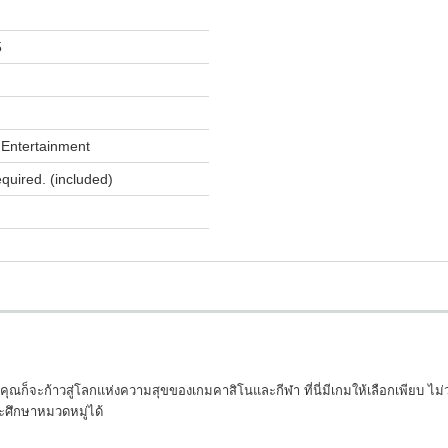
5
Entertainment
equired. (included)
ณก็จะก้าวสู่โลกแห่งความสุขของเกมคาสิโนและกีฬา ที่นี่มีเกมให้เลือกเพียบ ไม่ว่าจ
ละศึกษาหมวดหมู่ได้