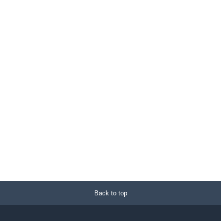
Back to top