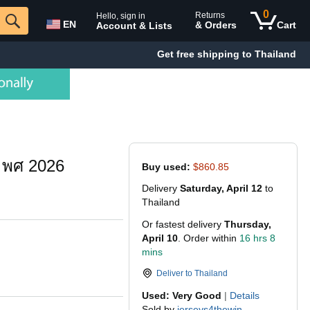
0
Returns
Hello, sign in
EN
& Orders
Cart
Account & Lists
Get free shipping to Thailand
 พศ 2026
Buy used:
$860.85
Delivery
Saturday, April 12
to
Thailand
Or fastest delivery
Thursday,
April 10
. Order within
16 hrs 8
mins
Deliver to
Thailand
Used: Very Good
|
Details
Sold by
jerseys4thewin