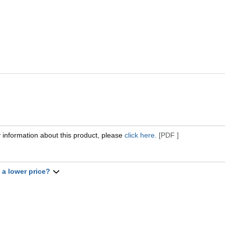
 information about this product, please
click here.
[PDF ]
t a lower price?