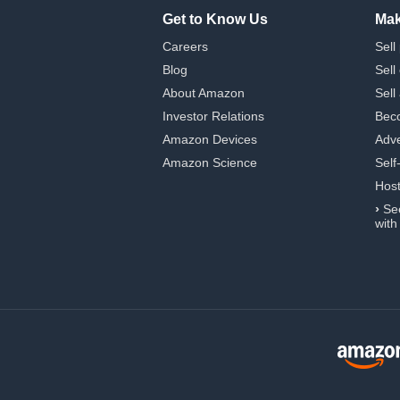
Get to Know Us
Mak
Careers
Sell
Blog
Sell
About Amazon
Sell
Investor Relations
Beco
Amazon Devices
Adve
Amazon Science
Self
Hos
›
Se
with