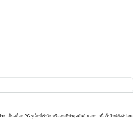
ะเป็นสล็อต PG รูเล็ตที่เร้าใจ หรือเกมกีฬาสุดมันส์ นอกจากนี้ เว็บไซต์ยังอัปเดต