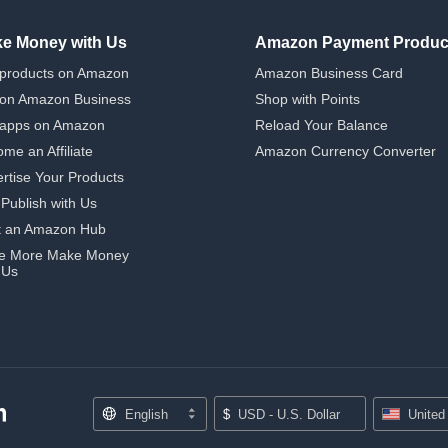
e Money with Us
Amazon Payment Produc
 products on Amazon
Amazon Business Card
 on Amazon Business
Shop with Points
 apps on Amazon
Reload Your Balance
me an Affiliate
Amazon Currency Converter
rtise Your Products
-Publish with Us
t an Amazon Hub
e More Make Money
 Us
English
$
USD - U.S. Dollar
United