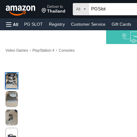
Deliver to
All
Thailand
PG SLOT
Registry
Customer Service
Gift Cards
All
›
›
Video Games
PlayStation 4
Consoles