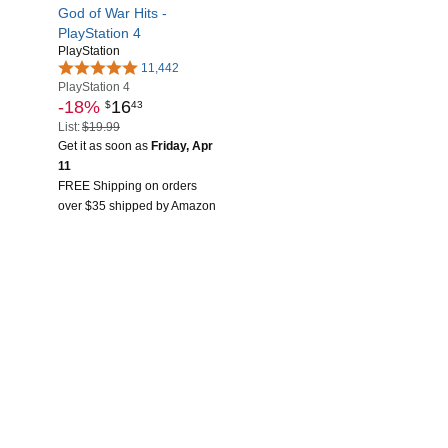
God of War Hits -
PlayStation 4
PlayStation
11,442
PlayStation 4
-18%
16
$
43
List:
$19.99
Get it as soon as
Friday, Apr
11
FREE Shipping on orders
over $35 shipped by Amazon