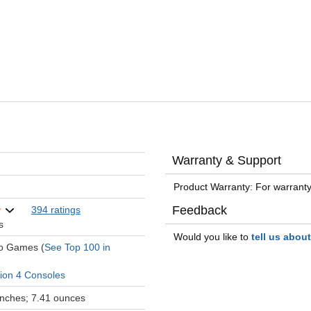
Warranty & Support
Product Warranty: For warranty
Feedback
394 ratings
s
Would you like to
tell us abou
eo Games (
See Top 100 in
tion 4 Consoles
 inches; 7.41 ounces