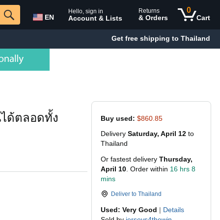
0
Returns
Hello, sign in
EN
& Orders
Cart
Account & Lists
Get free shipping to Thailand
นได้ตลอดทั้ง
Buy used:
$860.85
Delivery
Saturday, April 12
to
Thailand
Or fastest delivery
Thursday,
April 10
. Order within
16 hrs 8
mins
Deliver to
Thailand
Used: Very Good
|
Details
Sold by
jerseys4thewin