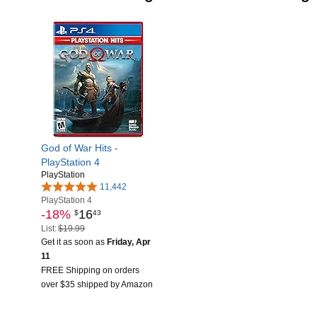
God of War Hits -
PlayStation 4
PlayStation
11,442
PlayStation 4
-18%
16
$
43
List:
$19.99
Get it as soon as
Friday, Apr
11
FREE Shipping on orders
over $35 shipped by Amazon