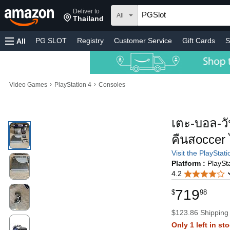
Deliver to
All
Thailand
PG SLOT
Registry
Customer Service
Gift Cards
S
All
›
›
Video Games
PlayStation 4
Consoles
เตะ-บอล-วั
คืนสoccer 
Visit the PlayStat
Platform :
PlaySt
4.2
719
$
98
$123.86 Shipping
Only 1 left in st