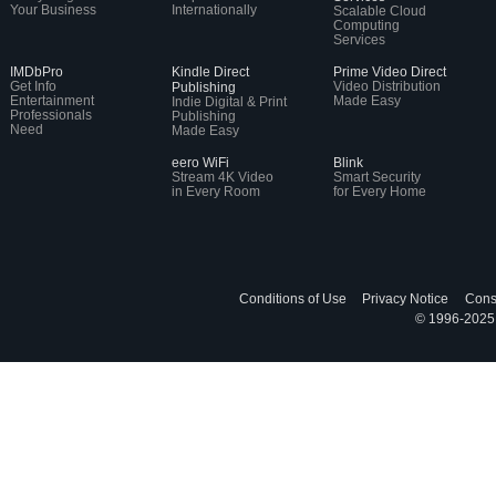
Your Business
Internationally
Scalable Cloud
Computing
Services
IMDbPro
Kindle Direct
Prime Video Direct
Get Info
Video Distribution
Publishing
Entertainment
Made Easy
Indie Digital & Print
Professionals
Publishing
Need
Made Easy
eero WiFi
Blink
Stream 4K Video
Smart Security
in Every Room
for Every Home
Conditions of Use
Privacy Notice
Cons
© 1996-2025, 