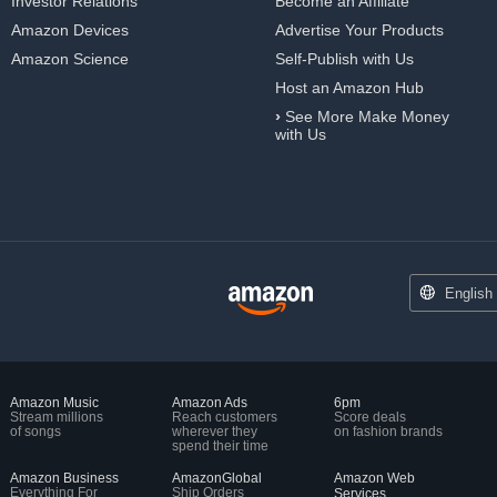
Investor Relations
Become an Affiliate
Amazon Devices
Advertise Your Products
Amazon Science
Self-Publish with Us
Host an Amazon Hub
›
See More Make Money
with Us
English
Amazon Music
Amazon Ads
6pm
Stream millions
Reach customers
Score deals
of songs
wherever they
on fashion brands
spend their time
Amazon Business
AmazonGlobal
Amazon Web
Everything For
Ship Orders
Services