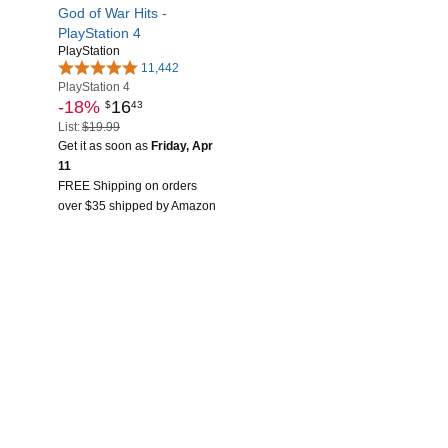
God of War Hits -
PlayStation 4
PlayStation
11,442
PlayStation 4
-18%
16
$
43
List:
$19.99
Get it as soon as
Friday, Apr
11
FREE Shipping on orders
over $35 shipped by Amazon