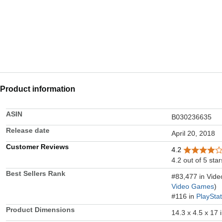
Product information
ASIN
B030236635
Release date
April 20, 2018
Customer Reviews
4.2
4.2 out of 5 star
Best Sellers Rank
#83,477 in Vid
Video Games
)
#116 in
PlaySta
Product Dimensions
14.3 x 4.5 x 17