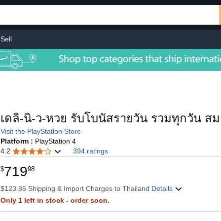
Sell
เดลิ-นิ-ว-หวย รับโบนัสรายวัน รวมทุกวัน ส
Visit the PlayStation Store
Platform :
PlayStation 4
4.2
394 ratings
719
$
98
$123.86 Shipping & Import Charges to Thailand
Details
Only 1 left in stock - order soon.