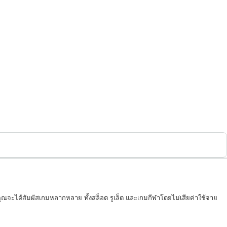
ุณจะได้สัมผัสเกมหลากหลาย ทั้งสล็อต รูเล็ต และเกมกีฬาโดยไม่เสียค่าใช้จ่าย