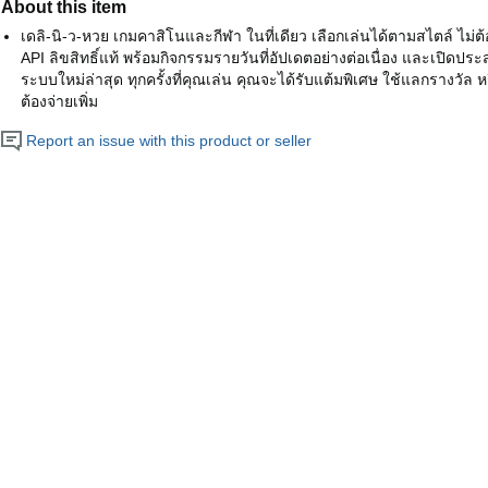
About this item
เดลิ-นิ-ว-หวย เกมคาสิโนและกีฬา ในที่เดียว เลือกเล่นได้ตามสไตล์ ไม
API ลิขสิทธิ์แท้ พร้อมกิจกรรมรายวันที่อัปเดตอย่างต่อเนื่อง และเปิดประ
ระบบใหม่ล่าสุด ทุกครั้งที่คุณเล่น คุณจะได้รับแต้มพิเศษ ใช้แลกรางวัล ห
ต้องจ่ายเพิ่ม
Report an issue with this product or seller