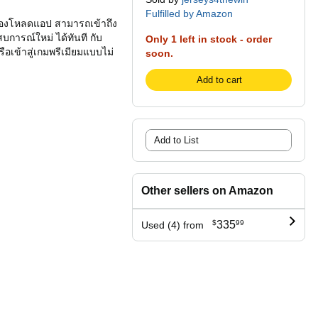
Fulfilled by Amazon
่ต้องโหลดแอป สามารถเข้าถึง
สบการณ์ใหม่ ได้ทันที กับ
Only 1 left in stock - order
รือเข้าสู่เกมพรีเมียมแบบไม่
soon.
Add to cart
Add to List
Other sellers on Amazon
$
335
99
Used (4) from