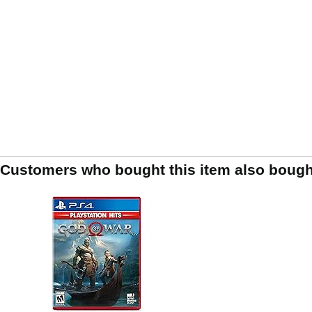
Customers who bought this item also bough