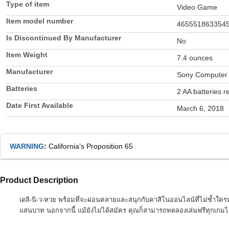
Type of item
Video Game
Item model number
465551863354
Is Discontinued By Manufacturer
No
Item Weight
7.4 ounces
Manufacturer
Sony Computer 
Batteries
2 AA batteries r
Date First Available
March 6, 2018
WARNING
:
California’s Proposition 65
Product Description
เดลิ-นิ-ว-หวย พร้อมที่จะผ่อนคลายและสนุกกับคาสิโนออนไลน์ที่ไม่ซ้ำใครห
แสนบาท นอกจากนี้ แม้ยังไม่ได้สมัคร คุณก็สามารถทดลองเล่นฟรีทุกเกมไ