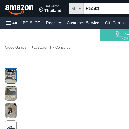
Deliver to
All
Thailand
PG SLOT
Registry
Customer Service
Gift Cards
All
›
›
Video Games
PlayStation 4
Consoles