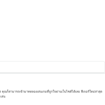
ุณก็สามารถเข้ามาทดลองเล่นเกมที่ถูกใจผ่านเว็บไซต์ได้เลย ฟีเจอร์ใหม่ล่าสุด
เล่น