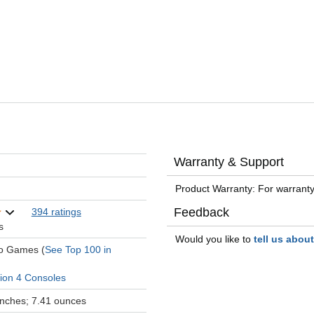
Warranty & Support
Product Warranty: For warranty
Feedback
394 ratings
s
Would you like to
tell us abou
eo Games (
See Top 100 in
tion 4 Consoles
 inches; 7.41 ounces