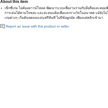
About this item
เซ็กซี่เกม ไม่ต้องดาวน์โหลด พัฒนาระบบเพื่องานร่วมกับมือถือและคอมพิว
การเล่นได้ตามใจชอบ และสะสมแต้มเพื่อแลกรางวัลในอนาคต แม้ยังไม่ไ
เกมต่างๆ เริ่มต้นทดลองเล่นฟรีทันที ไม่มีข้อผูกมัด เพียงแต่คลิกเข้ามา
Report an issue with this product or seller