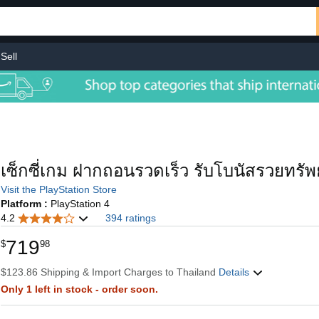
Sell
เซ็กซี่เกม ฝากถอนรวดเร็ว รับโบนัสรวยทรัพย
Visit the PlayStation Store
Platform :
PlayStation 4
4.2
394 ratings
719
$
98
$123.86 Shipping & Import Charges to Thailand
Details
Only 1 left in stock - order soon.