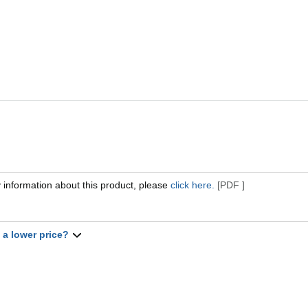
 information about this product, please
click here.
[PDF ]
t a lower price?