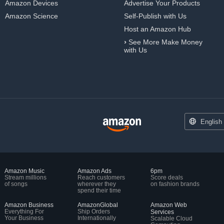
Amazon Devices
Advertise Your Products
Amazon Science
Self-Publish with Us
Host an Amazon Hub
›
See More Make Money
with Us
English
Amazon Music
Amazon Ads
6pm
Stream millions
Reach customers
Score deals
of songs
wherever they
on fashion brands
spend their time
Amazon Business
AmazonGlobal
Amazon Web
Everything For
Ship Orders
Services
Your Business
Internationally
Scalable Cloud