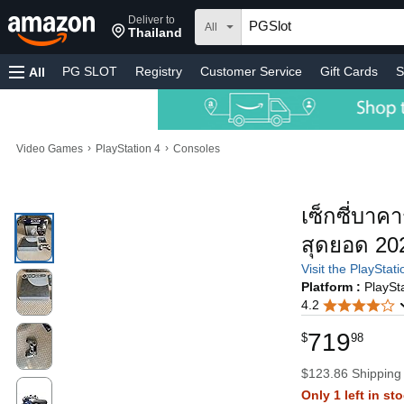
Deliver to
All
Thailand
PG SLOT
Registry
Customer Service
Gift Cards
S
All
›
›
Video Games
PlayStation 4
Consoles
เซ็กซี่บาค
สุดยอด 202
Visit the PlayStat
Platform :
PlaySt
4.2
719
$
98
$123.86 Shipping
Only 1 left in st